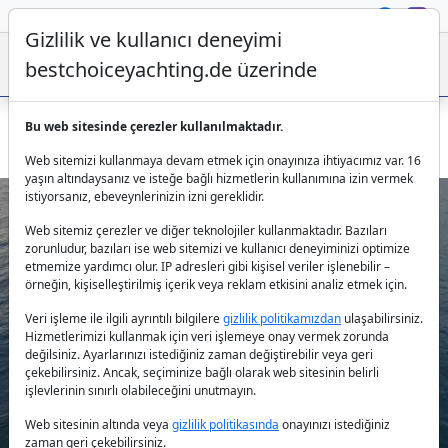
Gizlilik ve kullanıcı deneyimi
bestchoiceyachting.de üzerinde
Bu web sitesinde çerezler kullanılmaktadır.
Bodrum Consent motoryat kiralama - 24m Princess tekne
Web sitemizi kullanmaya devam etmek için onayınıza ihtiyacımız var. 16
yaşın altındaysanız ve isteğe bağlı hizmetlerin kullanımına izin vermek
istiyorsanız, ebeveynlerinizin izni gereklidir.
Web sitemiz çerezler ve diğer teknolojiler kullanmaktadır. Bazıları
zorunludur, bazıları ise web sitemizi ve kullanıcı deneyiminizi optimize
etmemize yardımcı olur. IP adresleri gibi kişisel veriler işlenebilir –
örneğin, kişiselleştirilmiş içerik veya reklam etkisini analiz etmek için.
Veri işleme ile ilgili ayrıntılı bilgilere
gizlilik politikamızdan
ulaşabilirsiniz.
Previous
Next
Hizmetlerimizi kullanmak için veri işlemeye onay vermek zorunda
değilsiniz. Ayarlarınızı istediğiniz zaman değiştirebilir veya geri
çekebilirsiniz. Ancak, seçiminize bağlı olarak web sitesinin belirli
işlevlerinin sınırlı olabileceğini unutmayın.
Web sitesinin altında veya
gizlilik politikasında
onayınızı istediğiniz
zaman geri çekebilirsiniz.