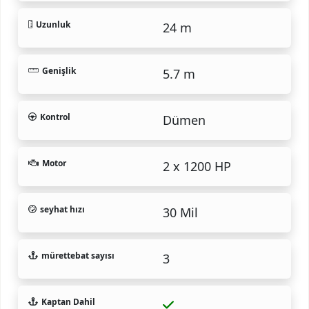
Uzunluk
24 m
Genişlik
5.7 m
Kontrol
Dümen
Motor
2 x 1200 HP
seyhat hızı
30 Mil
mürettebat sayısı
3
Kaptan Dahil