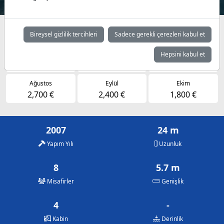
Müsaitlik durumuna göre günlük fiyatlar
Bireysel gizlilik tercihleri
Sadece gerekli çerezleri kabul et
Mayıs
Haziran
Temmuz
Hepsini kabul et
1,800 €
2,400 €
2,700 €
Ağustos
Eylül
Ekim
2,700 €
2,400 €
1,800 €
2007
24 m
Yapım Yılı
Uzunluk
8
5.7 m
Misafirler
Genişlik
4
-
Kabin
Derinlik