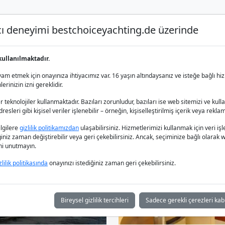
nıcı deneyimi bestchoiceyachting.de üzerinde
Lüks Yat Charter
Yat Kiralama
Yat 
kullanılmaktadır.
m etmek için onayınıza ihtiyacımız var. 16 yaşın altındaysanız ve isteğe bağlı hiz
rinizin izni gereklidir.
 teknolojiler kullanmaktadır. Bazıları zorunludur, bazıları ise web sitemizi ve kull
esleri gibi kişisel veriler işlenebilir – örneğin, kişiselleştirilmiş içerik veya reklam
bilgilere
gizlilik politikamızdan
ulaşabilirsiniz. Hizmetlerimizi kullanmak için veri
iğiniz zaman değiştirebilir veya geri çekebilirsiniz. Ancak, seçiminize bağlı olarak we
ğini unutmayın.
zlilik politikasında
onayınızı istediğiniz zaman geri çekebilirsiniz.
Bireysel gizlilik tercihleri
Sadece gerekli çerezleri kab