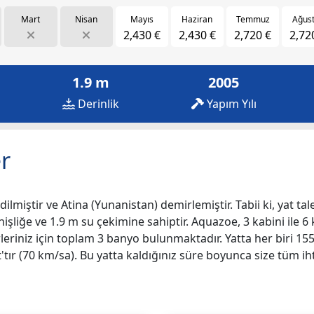
Mart
Nisan
Mayıs
Haziran
Temmuz
Ağus
2,430 €
2,430 €
2,720 €
2,72
1.9 m
2005
Derinlik
Yapım Yılı
r
ilmiştir ve Atina (Yunanistan) demirlemiştir. Tabii ki, yat tal
nişliğe ve 1.9 m su çekimine sahiptir. Aquazoe, 3 kabini ile 6 
irleriniz için toplam 3 banyo bulunmaktadır. Yatta her biri 
ır (70 km/sa). Bu yatta kaldığınız süre boyunca size tüm iht