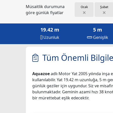
Müsaitlik durumuna
Ocak
Şubat
göre günlük fiyatlar
19.42 m
5 m
Uzunluk
Genişlik
Tüm Önemli Bilgile
Aquazoe
adlı Motor Yat 2005 yılında inşa ed
kullanılabilir. Yat 19.42 m uzunluğa, 5 m ge
günlük geziler için uygundur. Siz ve misaf
bulunmaktadır. Geminin azami hızı 38 knot't
bir mürettebat eşlik edecektir.