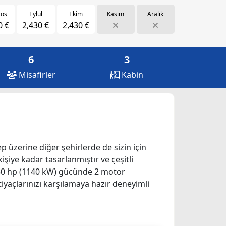
tos
Eylül
Ekim
Kasım
Aralık
0 €
2,430 €
2,430 €
6
3
Misafirler
Kabin
ep üzerine diğer şehirlerde de sizin için
kişiye kadar tasarlanmıştır ve çeşitli
1550 hp (1140 kW) gücünde 2 motor
iyaçlarınızı karşılamaya hazır deneyimli