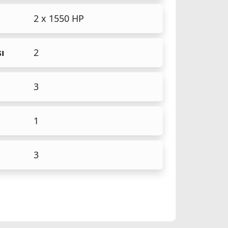
2 x 1550 HP
ı
2
3
1
3