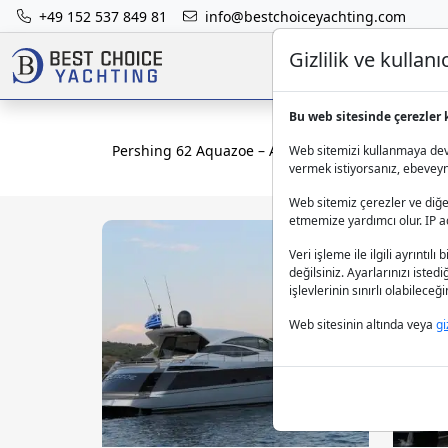
+49 152 537 849 81
info@bestchoiceyachting.com
Gizlilik ve kulla
Bu web sitesinde çerezler 
Pershing 62 Aquazoe – Atina Çıkışlı 19m Motor Yat
Web sitemizi kullanmaya deva
vermek istiyorsanız, ebeveynle
Web sitemiz çerezler ve diğer
etmemize yardımcı olur. IP adr
Veri işleme ile ilgili ayrıntılı 
değilsiniz. Ayarlarınızı isted
işlevlerinin sınırlı olabilece
Web sitesinin altında veya
gi