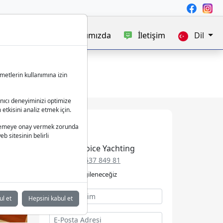
satışı
Blog
Hakkımızda
İletişim
Dil
metlerin kullanımına izin
anıcı deneyiminizi optimize
 etkisini analiz etmek için.
 işlemeye onay vermek zorunda
b sitesinin belirli
Best Choice Yachting
+49 152 537 849 81
Talebinizle ilgileneceğiz
ul et
Hepsini kabul et