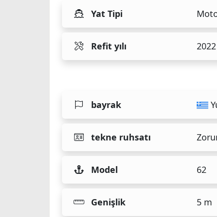
Yat Tipi
Moto
Refit yılı
2022
bayrak
Y
tekne ruhsatı
Zoru
Model
62
Genişlik
5 m