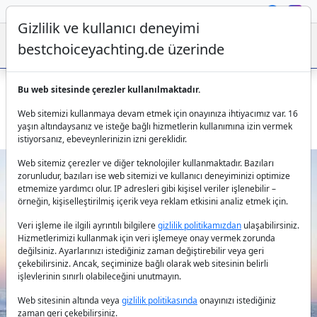
Gizlilik ve kullanıcı deneyimi
bestchoiceyachting.de üzerinde
Bu web sitesinde çerezler kullanılmaktadır.
Lüks Motoryat Panfeliss - 39.5m 5 Kabin Bodrum Çıkışlı
Web sitemizi kullanmaya devam etmek için onayınıza ihtiyacımız var. 16
Kiralama
yaşın altındaysanız ve isteğe bağlı hizmetlerin kullanımına izin vermek
istiyorsanız, ebeveynlerinizin izni gereklidir.
Web sitemiz çerezler ve diğer teknolojiler kullanmaktadır. Bazıları
zorunludur, bazıları ise web sitemizi ve kullanıcı deneyiminizi optimize
etmemize yardımcı olur. IP adresleri gibi kişisel veriler işlenebilir –
örneğin, kişiselleştirilmiş içerik veya reklam etkisini analiz etmek için.
Veri işleme ile ilgili ayrıntılı bilgilere
gizlilik politikamızdan
ulaşabilirsiniz.
Hizmetlerimizi kullanmak için veri işlemeye onay vermek zorunda
değilsiniz. Ayarlarınızı istediğiniz zaman değiştirebilir veya geri
Previous
Next
çekebilirsiniz. Ancak, seçiminize bağlı olarak web sitesinin belirli
işlevlerinin sınırlı olabileceğini unutmayın.
Web sitesinin altında veya
gizlilik politikasında
onayınızı istediğiniz
zaman geri çekebilirsiniz.