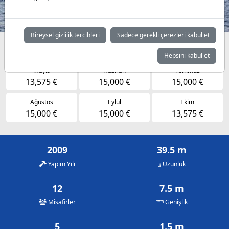
Bireysel gizlilik tercihleri
Sadece gerekli çerezleri kabul et
Müsaitlik durumuna göre günlük fiyatlar
Hepsini kabul et
Mayıs
Haziran
Temmuz
13,575 €
15,000 €
15,000 €
Ağustos
Eylül
Ekim
15,000 €
15,000 €
13,575 €
2009
39.5 m
Yapım Yılı
Uzunluk
12
7.5 m
Misafirler
Genişlik
5
1.5 m