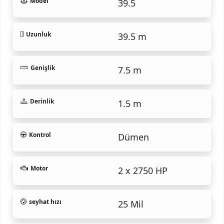
Model
39.5
Uzunluk
39.5 m
Genişlik
7.5 m
Derinlik
1.5 m
Kontrol
Dümen
Motor
2 x 2750 HP
seyhat hızı
25 Mil