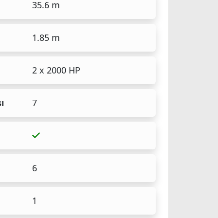
35.6 m
1.85 m
2 x 2000 HP
ı
7
6
1