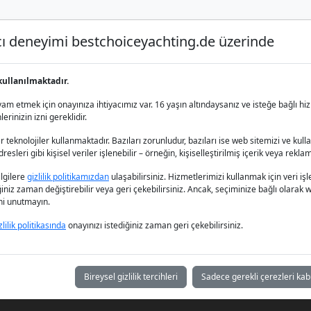
nıcı deneyimi bestchoiceyachting.de üzerinde
Lüks Yat Charter
Yat Kiralama
Yat 
kullanılmaktadır.
yat
m etmek için onayınıza ihtiyacımız var. 16 yaşın altındaysanız ve isteğe bağlı hiz
rinizin izni gereklidir.
 teknolojiler kullanmaktadır. Bazıları zorunludur, bazıları ise web sitemizi ve kull
esleri gibi kişisel veriler işlenebilir – örneğin, kişiselleştirilmiş içerik veya reklam
siniz.
bilgilere
gizlilik politikamızdan
ulaşabilirsiniz. Hizmetlerimizi kullanmak için veri
iğiniz zaman değiştirebilir veya geri çekebilirsiniz. Ancak, seçiminize bağlı olarak we
ğini unutmayın.
zlilik politikasında
onayınızı istediğiniz zaman geri çekebilirsiniz.
Bireysel gizlilik tercihleri
Sadece gerekli çerezleri kab