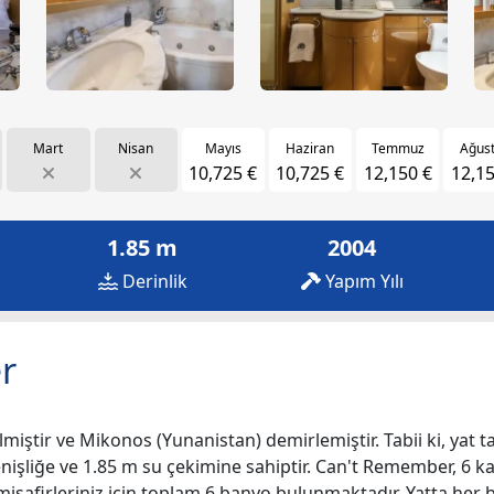
Mart
Nisan
Mayıs
Haziran
Temmuz
Ağus
10,725 €
10,725 €
12,150 €
12,15
1.85 m
2004
Derinlik
Yapım Yılı
r
lmiştir ve Mikonos (Yunanistan) demirlemiştir. Tabii ki, yat t
enişliğe ve 1.85 m su çekimine sahiptir. Can't Remember, 6 kab
e misafirleriniz için toplam 6 banyo bulunmaktadır. Yatta he