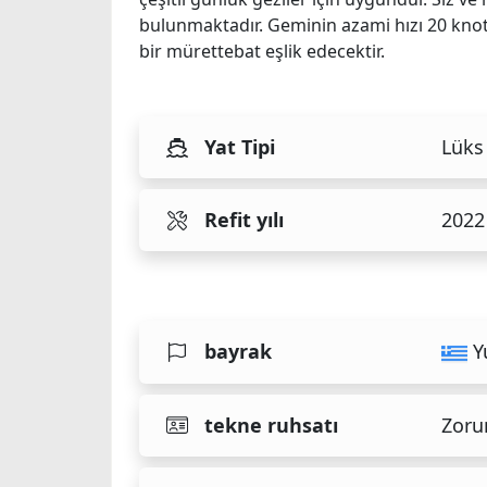
bulunmaktadır. Geminin azami hızı 20 knot't
bir mürettebat eşlik edecektir.
Yat Tipi
Lüks
Refit yılı
2022
bayrak
Y
tekne ruhsatı
Zoru