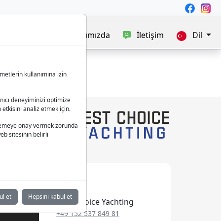
satışı
Blog
Hakkımızda
İletişim
Dil
metlerin kullanımına izin
anıcı deneyiminizi optimize
 etkisini analiz etmek için.
 işlemeye onay vermek zorunda
b sitesinin belirli
ul et
Hepsini kabul et
Best Choice Yachting
+49 152 537 849 81