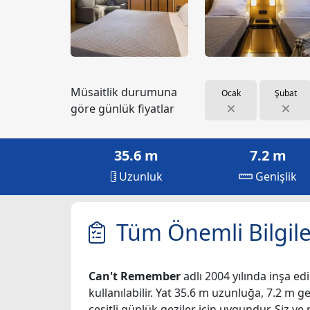
Müsaitlik durumuna
Ocak
Şubat
göre günlük fiyatlar
35.6 m
7.2 m
Uzunluk
Genişlik
Tüm Önemli Bilgile
Can't Remember
adlı 2004 yılında inşa edi
kullanılabilir. Yat 35.6 m uzunluğa, 7.2 m g
çeşitli günlük geziler için uygundur. Siz v