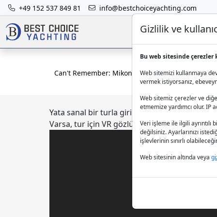
+49 152 537 849 81
info@bestchoiceyachting.com
Gizlilik ve kulla
Bu web sitesinde çerezler 
Can't Remember: Mikonos'ta 36 Metre Lüks Motor
Web sitemizi kullanmaya deva
vermek istiyorsanız, ebeveynle
Web sitemiz çerezler ve diğer
etmemize yardımcı olur. IP adr
Yata sanal bir turla girin.
Varsa, tur için VR gözlüklerinizi de kullanabilir
Veri işleme ile ilgili ayrıntılı 
değilsiniz. Ayarlarınızı isted
işlevlerinin sınırlı olabilece
Web sitesinin altında veya
gi