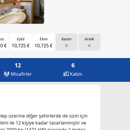
tos
Eylül
Ekim
Kasım
Aralık
0 €
10,725 €
10,725 €
12
6
Misafirler
Kabin
alep üzerine diğer şehirlerde de sizin için
ini ile 12 kişiye kadar tasarlanmıştır ve
r biri 2000 hp (1471 kW) gücünde 2 motor