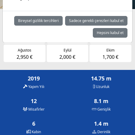
Müsaitlik durumuna göre günlük fiyatlar
Bireysel gizlilik tercihleri
Sadece gerekli çerezleri kabul et
Mayıs
Haziran
Temmuz
Hepsini kabul et
1,900 €
2,425 €
2,950 €
Ağustos
Eylül
Ekim
2,950 €
2,000 €
1,700 €
2019
14.75 m
Yapım Yılı
Uzunluk
12
8.1 m
Misafirler
Genişlik
6
1.4 m
Kabin
Derinlik