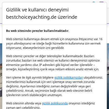
Gizlilik ve kullanıcı deneyimi
bestchoiceyachting.de üzerinde
Bu web sitesinde çerezler kullanılmaktadır.
Sibenik’te Lagoon 50 Zuzo 1ST kiralama – 6 kabinli yat
Web sitemizi kullanmaya devam etmek için onayınıza ihtiyacımız var. 16
yaşın altındaysanız ve isteğe bağlı hizmetlerin kullanımına izin vermek
istiyorsanız, ebeveynlerinizin izni gereklidir.
Web sitemiz çerezler ve diğer teknolojiler kullanmaktadır. Bazıları
zorunludur, bazıları ise web sitemizi ve kullanıcı deneyiminizi optimize
etmemize yardımcı olur. IP adresleri gibi kişisel veriler işlenebilir –
örneğin, kişiselleştirilmiş içerik veya reklam etkisini analiz etmek için.
Veri işleme ile ilgili ayrıntılı bilgilere
gizlilik politikamızdan
ulaşabilirsiniz.
Previous
Next
Hizmetlerimizi kullanmak için veri işlemeye onay vermek zorunda
değilsiniz. Ayarlarınızı istediğiniz zaman değiştirebilir veya geri
çekebilirsiniz. Ancak, seçiminize bağlı olarak web sitesinin belirli
işlevlerinin sınırlı olabileceğini unutmayın.
Web sitesinin altında veya
gizlilik politikasında
onayınızı istediğiniz
zaman geri çekebilirsiniz.