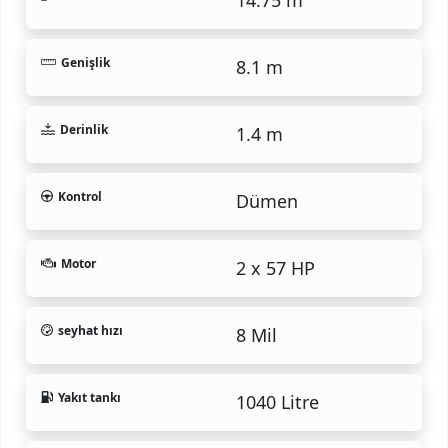
Genişlik
8.1 m
Derinlik
1.4 m
Kontrol
Dümen
Motor
2 x 57 HP
seyhat hızı
8 Mil
Yakıt tankı
1040 Litre