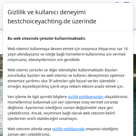
Gizlilik ve kullanıcı deneyimi
bestchoiceyachting.de üzerinde
Bu web sitesinde çerezler kullanılmaktadır.
Sunreef 50 Zara - Hırvatistan Kastela'da Kiralık Katamaran
Web sitemizi kullanmaya devam etmek için onayınıza ihtiyacımız var. 16
yaşın altındaysanız ve isteğe bağlı hizmetlerin kullanımına izin vermek
istiyorsanız, ebeveynlerinizin izni gereklidir.
Web sitemiz çerezler ve diğer teknolojiler kullanmaktadır. Bazıları
zorunludur, bazıları ise web sitemizi ve kullanıcı deneyiminizi optimize
etmemize yardımcı olur. IP adresleri gibi kişisel veriler işlenebilir –
örneğin, kişiselleştirilmiş içerik veya reklam etkisini analiz etmek için.
Veri işleme ile ilgili ayrıntılı bilgilere
gizlilik politikamızdan
ulaşabilirsiniz.
Previous
Next
Hizmetlerimizi kullanmak için veri işlemeye onay vermek zorunda
değilsiniz. Ayarlarınızı istediğiniz zaman değiştirebilir veya geri
çekebilirsiniz. Ancak, seçiminize bağlı olarak web sitesinin belirli
işlevlerinin sınırlı olabileceğini unutmayın.
Web sitesinin altında veya
gizlilik politikasında
onayınızı istediğiniz
zaman geri çekebilirsiniz.