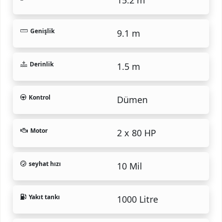
Genişlik
9.1 m
Derinlik
1.5 m
Kontrol
Dümen
Motor
2 x 80 HP
seyhat hızı
10 Mil
Yakıt tankı
1000 Litre