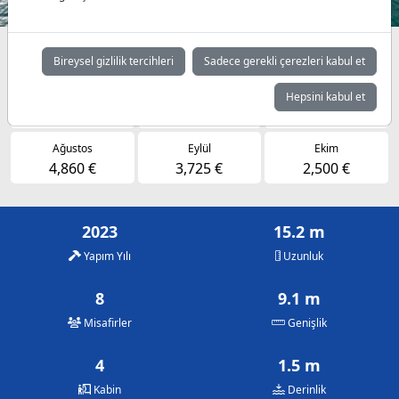
Müsaitlik durumuna göre günlük fiyatlar
Bireysel gizlilik tercihleri
Sadece gerekli çerezleri kabul et
Mayıs
Haziran
Temmuz
Hepsini kabul et
3,150 €
3,950 €
4,860 €
Ağustos
Eylül
Ekim
4,860 €
3,725 €
2,500 €
2023
15.2 m
Yapım Yılı
Uzunluk
8
9.1 m
Misafirler
Genişlik
4
1.5 m
Kabin
Derinlik