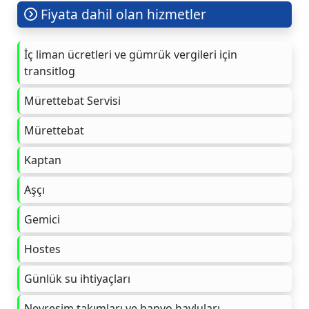
Fiyata dahil olan hizmetler
İç liman ücretleri ve gümrük vergileri için
transitlog
Mürettebat Servisi
Mürettebat
Kaptan
Aşçı
Gemici
Hostes
Günlük su ihtiyaçları
Nevresim takımları ve banyo havluları