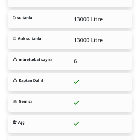
su tankı
13000 Litre
Atık su tankı
13000 Litre
mürettebat sayısı
6
Kaptan Dahil
Gemici
Aşçı