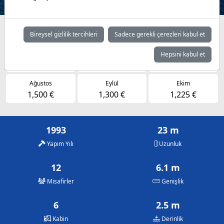
Müsaitlik durumuna göre günlük fiyatlar
Bireysel gizlilik tercihleri
Sadece gerekli çerezleri kabul et
Mayıs
Haziran
Temmuz
Hepsini kabul et
1,150 €
1,225 €
1,500 €
Ağustos
Eylül
Ekim
1,500 €
1,300 €
1,225 €
1993
23 m
Yapım Yılı
Uzunluk
12
6.1 m
Misafirler
Genişlik
6
2.5 m
Kabin
Derinlik