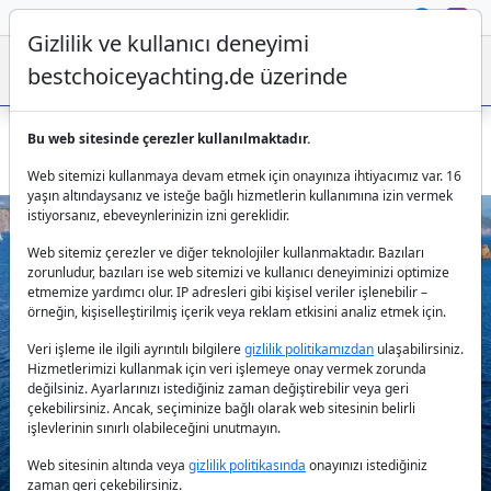
Gizlilik ve kullanıcı deneyimi
bestchoiceyachting.de üzerinde
Bu web sitesinde çerezler kullanılmaktadır.
Fethiye’de 6 kabinli Gulet Pronto White kiralama
Web sitemizi kullanmaya devam etmek için onayınıza ihtiyacımız var. 16
yaşın altındaysanız ve isteğe bağlı hizmetlerin kullanımına izin vermek
istiyorsanız, ebeveynlerinizin izni gereklidir.
Web sitemiz çerezler ve diğer teknolojiler kullanmaktadır. Bazıları
zorunludur, bazıları ise web sitemizi ve kullanıcı deneyiminizi optimize
etmemize yardımcı olur. IP adresleri gibi kişisel veriler işlenebilir –
örneğin, kişiselleştirilmiş içerik veya reklam etkisini analiz etmek için.
Veri işleme ile ilgili ayrıntılı bilgilere
gizlilik politikamızdan
ulaşabilirsiniz.
Previous
Next
Hizmetlerimizi kullanmak için veri işlemeye onay vermek zorunda
değilsiniz. Ayarlarınızı istediğiniz zaman değiştirebilir veya geri
çekebilirsiniz. Ancak, seçiminize bağlı olarak web sitesinin belirli
işlevlerinin sınırlı olabileceğini unutmayın.
Web sitesinin altında veya
gizlilik politikasında
onayınızı istediğiniz
zaman geri çekebilirsiniz.