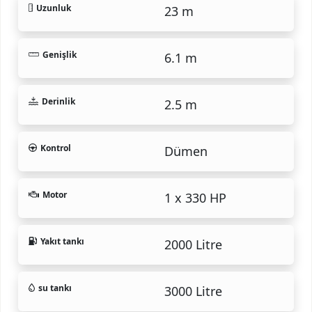
Uzunluk
23 m
Genişlik
6.1 m
Derinlik
2.5 m
Kontrol
Dümen
Motor
1 x 330 HP
Yakıt tankı
2000 Litre
su tankı
3000 Litre