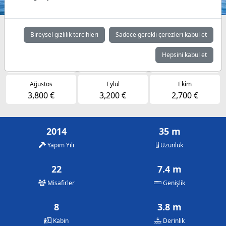
Müsaitlik durumuna göre günlük fiyatlar
Bireysel gizlilik tercihleri
Sadece gerekli çerezleri kabul et
Mayıs
Haziran
Temmuz
Hepsini kabul et
2,700 €
3,200 €
3,800 €
Ağustos
Eylül
Ekim
3,800 €
3,200 €
2,700 €
2014
35 m
Yapım Yılı
Uzunluk
22
7.4 m
Misafirler
Genişlik
8
3.8 m
Kabin
Derinlik