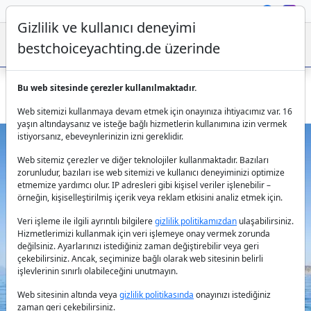
Gizlilik ve kullanıcı deneyimi
bestchoiceyachting.de üzerinde
Bu web sitesinde çerezler kullanılmaktadır.
Bodrum’da Kaptanlı Zarif Gulet Oguz Bey Kiralama Fırsatı
Web sitemizi kullanmaya devam etmek için onayınıza ihtiyacımız var. 16
yaşın altındaysanız ve isteğe bağlı hizmetlerin kullanımına izin vermek
istiyorsanız, ebeveynlerinizin izni gereklidir.
Web sitemiz çerezler ve diğer teknolojiler kullanmaktadır. Bazıları
zorunludur, bazıları ise web sitemizi ve kullanıcı deneyiminizi optimize
etmemize yardımcı olur. IP adresleri gibi kişisel veriler işlenebilir –
örneğin, kişiselleştirilmiş içerik veya reklam etkisini analiz etmek için.
Veri işleme ile ilgili ayrıntılı bilgilere
gizlilik politikamızdan
ulaşabilirsiniz.
Previous
Next
Hizmetlerimizi kullanmak için veri işlemeye onay vermek zorunda
değilsiniz. Ayarlarınızı istediğiniz zaman değiştirebilir veya geri
çekebilirsiniz. Ancak, seçiminize bağlı olarak web sitesinin belirli
işlevlerinin sınırlı olabileceğini unutmayın.
Web sitesinin altında veya
gizlilik politikasında
onayınızı istediğiniz
zaman geri çekebilirsiniz.