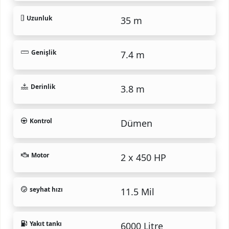
Uzunluk
35 m
Genişlik
7.4 m
Derinlik
3.8 m
Kontrol
Dümen
Motor
2 x 450 HP
seyhat hızı
11.5 Mil
Yakıt tankı
6000 Litre