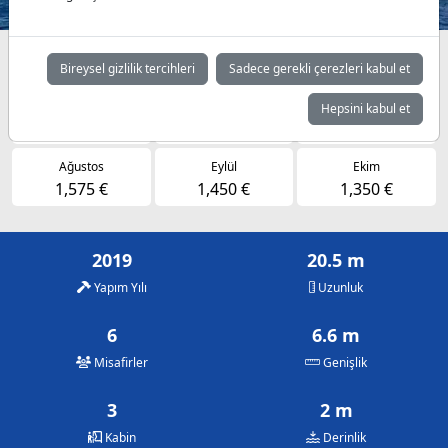
Müsaitlik durumuna göre günlük fiyatlar
Bireysel gizlilik tercihleri
Sadece gerekli çerezleri kabul et
Mayıs
Haziran
Temmuz
Hepsini kabul et
1,350 €
1,450 €
1,575 €
Ağustos
Eylül
Ekim
1,575 €
1,450 €
1,350 €
2019
20.5 m
Yapım Yılı
Uzunluk
6
6.6 m
Misafirler
Genişlik
3
2 m
Kabin
Derinlik