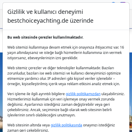
Gizlilik ve kullanıcı deneyimi
bestchoiceyachting.de üzerinde
Bu web sitesinde çerezler kullanılmaktadır.
Gulet Murvet Hanim: Bodrum çıkışlı 20,5m yat kiralama
Web sitemizi kullanmaya devam etmek için onayınıza ihtiyacımız var. 16
yaşın altındaysanız ve isteğe bağlı hizmetlerin kullanımına izin vermek
istiyorsanız, ebeveynlerinizin izni gereklidir.
Web sitemiz çerezler ve diğer teknolojiler kullanmaktadır. Bazıları
zorunludur, bazıları ise web sitemizi ve kullanıcı deneyiminizi optimize
etmemize yardımcı olur. IP adresleri gibi kişisel veriler işlenebilir –
örneğin, kişiselleştirilmiş içerik veya reklam etkisini analiz etmek için.
Veri işleme ile ilgili ayrıntılı bilgilere
gizlilik politikamızdan
ulaşabilirsiniz.
Previous
Next
Hizmetlerimizi kullanmak için veri işlemeye onay vermek zorunda
değilsiniz. Ayarlarınızı istediğiniz zaman değiştirebilir veya geri
çekebilirsiniz. Ancak, seçiminize bağlı olarak web sitesinin belirli
işlevlerinin sınırlı olabileceğini unutmayın.
Web sitesinin altında veya
gizlilik politikasında
onayınızı istediğiniz
zaman geri çekebilirsiniz.