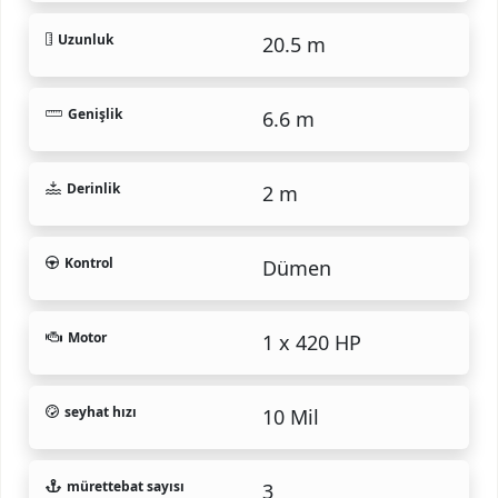
Uzunluk
20.5 m
Genişlik
6.6 m
Derinlik
2 m
Kontrol
Dümen
Motor
1 x 420 HP
seyhat hızı
10 Mil
mürettebat sayısı
3