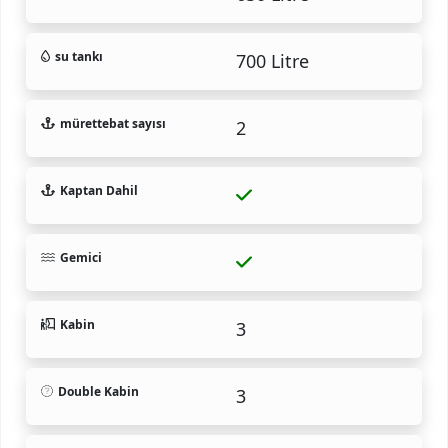
su tankı
700 Litre
mürettebat sayısı
2
Kaptan Dahil
Gemici
Kabin
3
Double Kabin
3