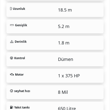
Uzunluk
18.5 m
Genişlik
5.2 m
Derinlik
1.8 m
Kontrol
Dümen
Motor
1 x 375 HP
seyhat hızı
8 Mil
Yakıt tankı
650 Litre