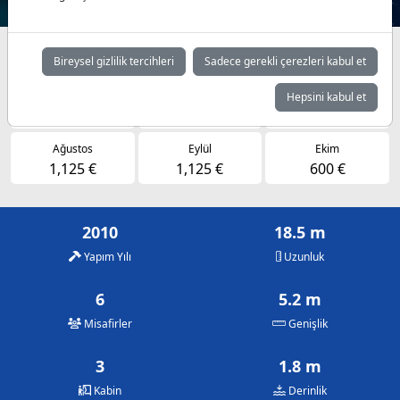
Müsaitlik durumuna göre günlük fiyatlar
Bireysel gizlilik tercihleri
Sadece gerekli çerezleri kabul et
Mayıs
Haziran
Temmuz
Hepsini kabul et
625 €
1,000 €
1,125 €
Ağustos
Eylül
Ekim
1,125 €
1,125 €
600 €
2010
18.5 m
Yapım Yılı
Uzunluk
6
5.2 m
Misafirler
Genişlik
3
1.8 m
Kabin
Derinlik