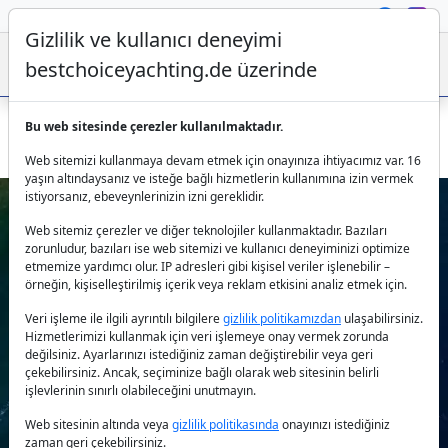
Gizlilik ve kullanıcı deneyimi
bestchoiceyachting.de üzerinde
Bu web sitesinde çerezler kullanılmaktadır.
Göcek’te 3 kabinli ve 6 kişilik Gulet Mandala kiralama
Web sitemizi kullanmaya devam etmek için onayınıza ihtiyacımız var. 16
yaşın altındaysanız ve isteğe bağlı hizmetlerin kullanımına izin vermek
istiyorsanız, ebeveynlerinizin izni gereklidir.
Web sitemiz çerezler ve diğer teknolojiler kullanmaktadır. Bazıları
zorunludur, bazıları ise web sitemizi ve kullanıcı deneyiminizi optimize
etmemize yardımcı olur. IP adresleri gibi kişisel veriler işlenebilir –
örneğin, kişiselleştirilmiş içerik veya reklam etkisini analiz etmek için.
Veri işleme ile ilgili ayrıntılı bilgilere
gizlilik politikamızdan
ulaşabilirsiniz.
Previous
Next
Hizmetlerimizi kullanmak için veri işlemeye onay vermek zorunda
değilsiniz. Ayarlarınızı istediğiniz zaman değiştirebilir veya geri
çekebilirsiniz. Ancak, seçiminize bağlı olarak web sitesinin belirli
işlevlerinin sınırlı olabileceğini unutmayın.
Web sitesinin altında veya
gizlilik politikasında
onayınızı istediğiniz
zaman geri çekebilirsiniz.