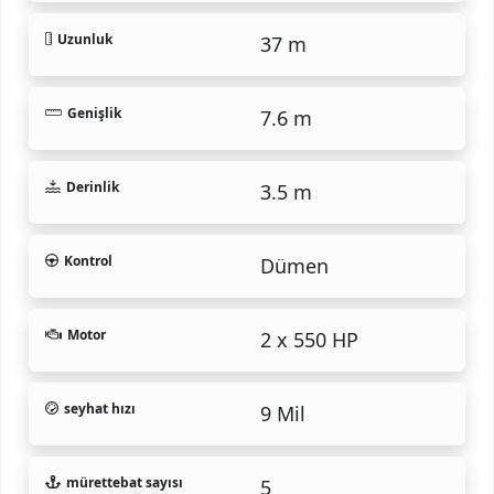
Uzunluk
37 m
Genişlik
7.6 m
Derinlik
3.5 m
Kontrol
Dümen
Motor
2 x 550 HP
seyhat hızı
9 Mil
mürettebat sayısı
5