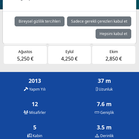
Müsaitlik durumuna göre günlük fiyatlar
Bireysel gizlilik tercihleri
Sadece gerekli çerezleri kabul et
Mayıs
Haziran
Temmuz
Hepsini kabul et
2,850 €
4,250 €
5,250 €
Ağustos
Eylül
Ekim
5,250 €
4,250 €
2,850 €
2013
37 m
Yapım Yılı
Uzunluk
12
7.6 m
Misafirler
Genişlik
5
3.5 m
Kabin
Derinlik