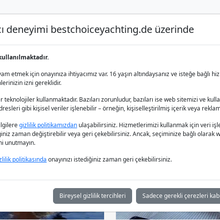
nıcı deneyimi bestchoiceyachting.de üzerinde
Lüks Yat Charter
Yat Kiralama
Yat 
kullanılmaktadır.
ın
m etmek için onayınıza ihtiyacımız var. 16 yaşın altındaysanız ve isteğe bağlı hiz
rinizin izni gereklidir.
 teknolojiler kullanmaktadır. Bazıları zorunludur, bazıları ise web sitemizi ve kull
esleri gibi kişisel veriler işlenebilir – örneğin, kişiselleştirilmiş içerik veya reklam
bilgilere
gizlilik politikamızdan
ulaşabilirsiniz. Hizmetlerimizi kullanmak için veri
iğiniz zaman değiştirebilir veya geri çekebilirsiniz. Ancak, seçiminize bağlı olarak we
ğini unutmayın.
zlilik politikasında
onayınızı istediğiniz zaman geri çekebilirsiniz.
Bireysel gizlilik tercihleri
Sadece gerekli çerezleri kab