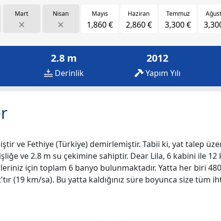
Mart
Nisan
Mayıs
Haziran
Temmuz
Ağus
1,860 €
2,860 €
3,300 €
3,30
2.8 m
2012
Derinlik
Yapım Yılı
r
ştir ve Fethiye (Türkiye) demirlemiştir. Tabii ki, yat talep üze
şliğe ve 2.8 m su çekimine sahiptir. Dear Lila, 6 kabini ile 12 
irleriniz için toplam 6 banyo bulunmaktadır. Yatta her biri 
ır (19 km/sa). Bu yatta kaldığınız süre boyunca size tüm iht