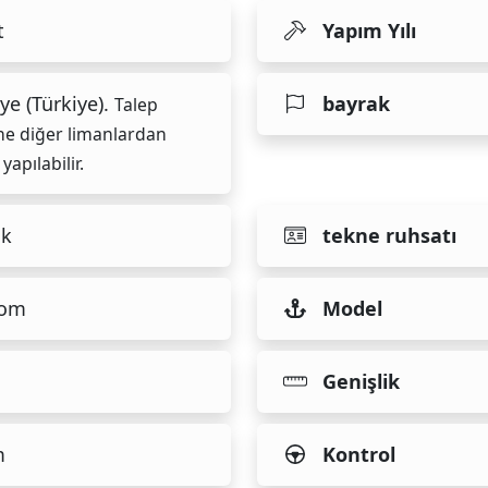
t
Yapım Yılı
ye (Türkiye).
bayrak
Talep
ne diğer limanlardan
 yapılabilir.
ık
tekne ruhsatı
tom
Model
Genişlik
m
Kontrol