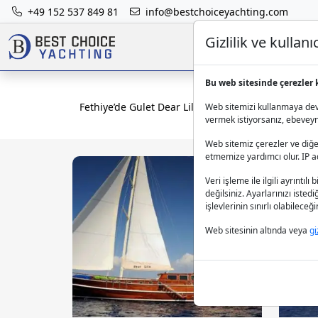
+49 152 537 849 81
info@bestchoiceyachting.com
Gizlilik ve kulla
Bu web sitesinde çerezler 
Fethiye’de Gulet Dear Lila kiralayın ve denizi yaşay
Web sitemizi kullanmaya deva
vermek istiyorsanız, ebeveynle
Web sitemiz çerezler ve diğer
etmemize yardımcı olur. IP adr
Veri işleme ile ilgili ayrıntılı 
değilsiniz. Ayarlarınızı isted
işlevlerinin sınırlı olabilece
Web sitesinin altında veya
gi