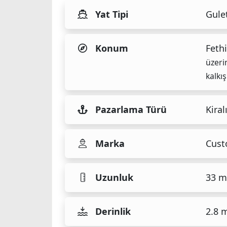
Yat Tipi
Gule
Konum
Fethi
üzeri
kalkış
Pazarlama Türü
Kiral
Marka
Cus
Uzunluk
33 m
Derinlik
2.8 