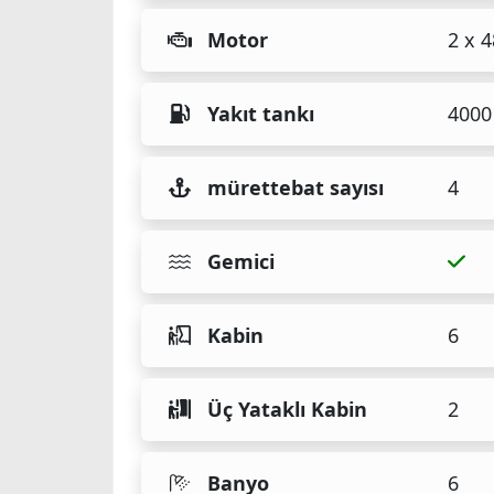
Motor
2 x 
Yakıt tankı
4000 
mürettebat sayısı
4
Gemici
Kabin
6
Üç Yataklı Kabin
2
Banyo
6