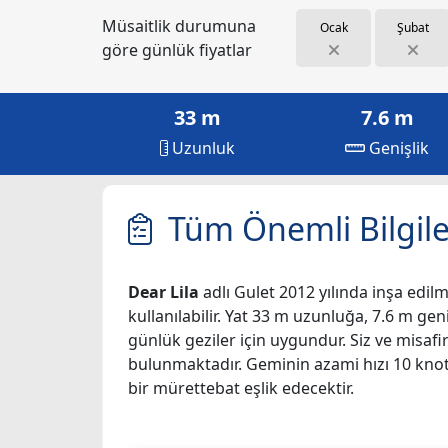
Müsaitlik durumuna
Ocak
Şubat
göre günlük fiyatlar
33 m
7.6 m
Uzunluk
Genişlik
Tüm Önemli Bilgile
Dear Lila
adlı Gulet 2012 yılında inşa edilmi
kullanılabilir. Yat 33 m uzunluğa, 7.6 m geni
günlük geziler için uygundur. Siz ve misaf
bulunmaktadır. Geminin azami hızı 10 knot't
bir mürettebat eşlik edecektir.