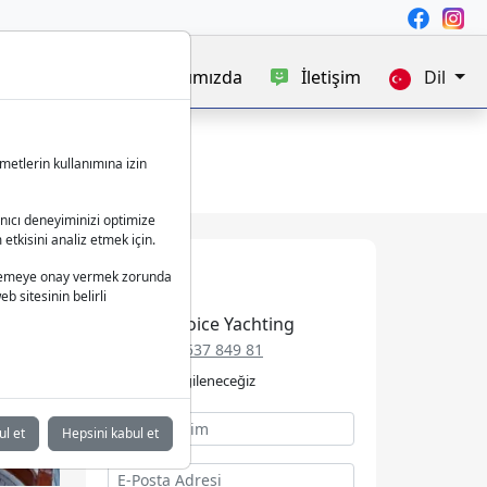
satışı
Blog
Hakkımızda
İletişim
Dil
metlerin kullanımına izin
anıcı deneyiminizi optimize
 etkisini analiz etmek için.
 işlemeye onay vermek zorunda
b sitesinin belirli
Best Choice Yachting
+49 152 537 849 81
Talebinizle ilgileneceğiz
ul et
Hepsini kabul et