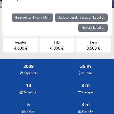
Müsaitlik durumuna göre günlük fiyatlar
Bireysel gizlilik tercihleri
Sadece gerekli çerezleri kabul et
Mayıs
Haziran
Temmuz
Hepsini kabul et
3,500 €
4,250 €
4,600 €
Ağustos
Eylül
Ekim
4,600 €
4,000 €
3,500 €
2009
35 m
Yapım Yılı
Uzunluk
10
8 m
Misafirler
Genişlik
5
3 m
Kabin
Derinlik