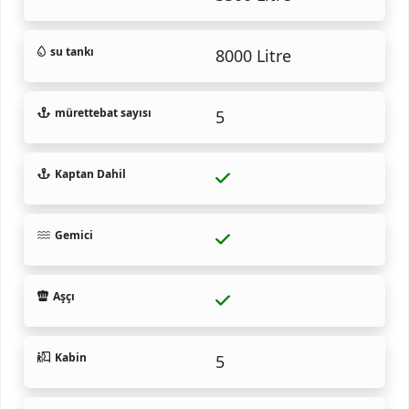
su tankı
8000 Litre
mürettebat sayısı
5
Kaptan Dahil
Gemici
Aşçı
Kabin
5