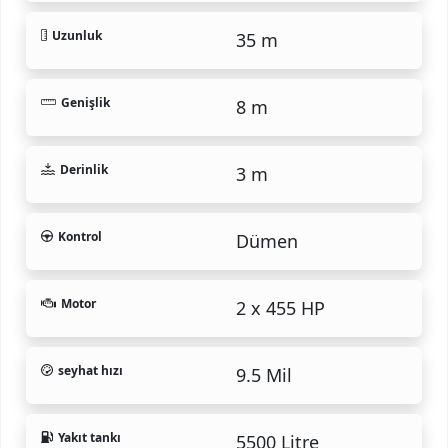
Uzunluk
35 m
Genişlik
8 m
Derinlik
3 m
Kontrol
Dümen
Motor
2 x 455 HP
seyhat hızı
9.5 Mil
Yakıt tankı
5500 Litre