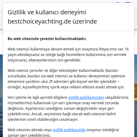
Gizlilik ve kullanıcı deneyimi
bestchoiceyachting.de üzerinde
Bu web sitesinde çerezler kullanılmaktadır.
Bodrum’da Casa Dell Arte 2 Gulet mürettebatla kiralama
Web sitemizi kullanmaya devam etmek için onayınıza ihtiyacımız var. 16
yaşın altındaysanız ve isteğe bağlı hizmetlerin kullanımına izin vermek
istiyorsanız, ebeveynlerinizin izni gereklidir.
Web sitemiz çerezler ve diğer teknolojiler kullanmaktadır. Bazıları
zorunludur, bazıları ise web sitemizi ve kullanıcı deneyiminizi optimize
etmemize yardımcı olur. IP adresleri gibi kişisel veriler işlenebilir –
örneğin, kişiselleştirilmiş içerik veya reklam etkisini analiz etmek için.
Veri işleme ile ilgili ayrıntılı bilgilere
gizlilik politikamızdan
ulaşabilirsiniz.
Previous
Next
Hizmetlerimizi kullanmak için veri işlemeye onay vermek zorunda
değilsiniz. Ayarlarınızı istediğiniz zaman değiştirebilir veya geri
çekebilirsiniz. Ancak, seçiminize bağlı olarak web sitesinin belirli
işlevlerinin sınırlı olabileceğini unutmayın.
Web sitesinin altında veya
gizlilik politikasında
onayınızı istediğiniz
zaman geri çekebilirsiniz.