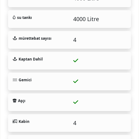
su tankı
4000 Litre
mürettebat sayısı
4
Kaptan Dahil
Gemici
Aşçı
Kabin
4