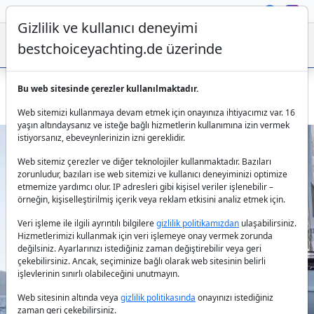
Gizlilik ve kullanıcı deneyimi
bestchoiceyachting.de üzerinde
Bu web sitesinde çerezler kullanılmaktadır.
Bodrum’da 4 kabinli Gulet Arabella’yı kiralayın
Web sitemizi kullanmaya devam etmek için onayınıza ihtiyacımız var. 16
yaşın altındaysanız ve isteğe bağlı hizmetlerin kullanımına izin vermek
istiyorsanız, ebeveynlerinizin izni gereklidir.
Web sitemiz çerezler ve diğer teknolojiler kullanmaktadır. Bazıları
zorunludur, bazıları ise web sitemizi ve kullanıcı deneyiminizi optimize
etmemize yardımcı olur. IP adresleri gibi kişisel veriler işlenebilir –
örneğin, kişiselleştirilmiş içerik veya reklam etkisini analiz etmek için.
Veri işleme ile ilgili ayrıntılı bilgilere
gizlilik politikamızdan
ulaşabilirsiniz.
Previous
Next
Hizmetlerimizi kullanmak için veri işlemeye onay vermek zorunda
değilsiniz. Ayarlarınızı istediğiniz zaman değiştirebilir veya geri
çekebilirsiniz. Ancak, seçiminize bağlı olarak web sitesinin belirli
işlevlerinin sınırlı olabileceğini unutmayın.
Web sitesinin altında veya
gizlilik politikasında
onayınızı istediğiniz
zaman geri çekebilirsiniz.