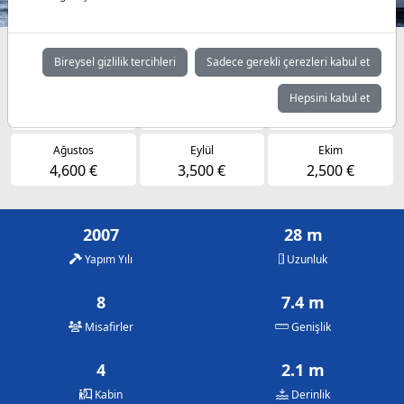
Müsaitlik durumuna göre günlük fiyatlar
Bireysel gizlilik tercihleri
Sadece gerekli çerezleri kabul et
Mayıs
Haziran
Temmuz
Hepsini kabul et
2,500 €
3,500 €
4,600 €
Ağustos
Eylül
Ekim
4,600 €
3,500 €
2,500 €
2007
28 m
Yapım Yılı
Uzunluk
8
7.4 m
Misafirler
Genişlik
4
2.1 m
Kabin
Derinlik