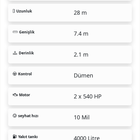
Uzunluk
28 m
Genişlik
7.4 m
Derinlik
2.1 m
Kontrol
Dümen
Motor
2 x 540 HP
seyhat hızı
10 Mil
Yakıt tankı
4000 Litre