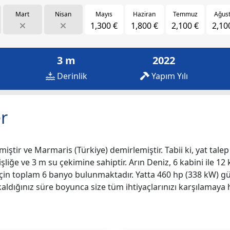
Mart
Nisan
Mayıs
Haziran
Temmuz
Ağus
1,300 €
1,800 €
2,100 €
2,10
3 m
2022
Derinlik
Yapım Yılı
r
miştir ve Marmaris (Türkiye) demirlemiştir. Tabii ki, yat talep
şliğe ve 3 m su çekimine sahiptir. Arın Deniz, 6 kabini ile 12 
iz için toplam 6 banyo bulunmaktadır. Yatta 460 hp (338 kW
 kaldığınız süre boyunca size tüm ihtiyaçlarınızı karşılamaya