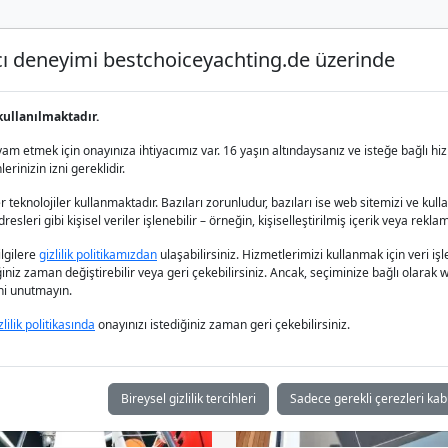
nıcı deneyimi bestchoiceyachting.de üzerinde
Lüks Yat Charter
Yat Kiralama
Yat 
kullanılmaktadır.
alama
m etmek için onayınıza ihtiyacımız var. 16 yaşın altındaysanız ve isteğe bağlı hiz
rinizin izni gereklidir.
 teknolojiler kullanmaktadır. Bazıları zorunludur, bazıları ise web sitemizi ve kull
esleri gibi kişisel veriler işlenebilir – örneğin, kişiselleştirilmiş içerik veya reklam
bilgilere
gizlilik politikamızdan
ulaşabilirsiniz. Hizmetlerimizi kullanmak için veri
iğiniz zaman değiştirebilir veya geri çekebilirsiniz. Ancak, seçiminize bağlı olarak we
ğini unutmayın.
zlilik politikasında
onayınızı istediğiniz zaman geri çekebilirsiniz.
Bireysel gizlilik tercihleri
Sadece gerekli çerezleri kab