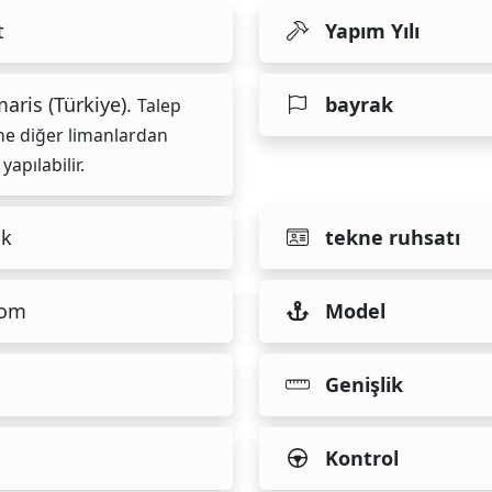
t
Yapım Yılı
aris (Türkiye).
bayrak
Talep
ne diğer limanlardan
 yapılabilir.
ık
tekne ruhsatı
tom
Model
Genişlik
Kontrol