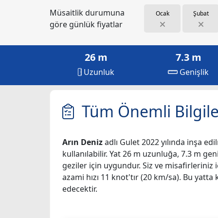
Müsaitlik durumuna
Ocak
Şubat
göre günlük fiyatlar
26 m
7.3 m
Uzunluk
Genişlik
Tüm Önemli Bilgile
Arın Deniz
adlı Gulet 2022 yılında inşa edil
kullanılabilir. Yat 26 m uzunluğa, 7.3 m geni
geziler için uygundur. Siz ve misafirlerin
azami hızı 11 knot'tır (20 km/sa). Bu yatta
edecektir.