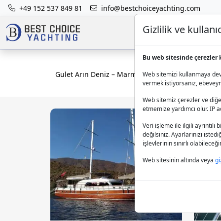
+49 152 537 849 81
info@bestchoiceyachting.com
Gizlilik ve kulla
Bu web sitesinde çerezler 
Gulet Arın Deniz – Marmaris’te 12 kişilik gulet kir
Web sitemizi kullanmaya deva
vermek istiyorsanız, ebeveynle
Web sitemiz çerezler ve diğer
etmemize yardımcı olur. IP adr
Veri işleme ile ilgili ayrıntılı 
değilsiniz. Ayarlarınızı isted
işlevlerinin sınırlı olabilece
Web sitesinin altında veya
gi