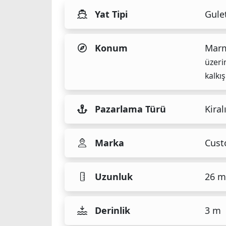
Yat Tipi
Gule
Konum
Marm
üzeri
kalkış
Pazarlama Türü
Kiral
Marka
Cus
Uzunluk
26 m
Derinlik
3 m