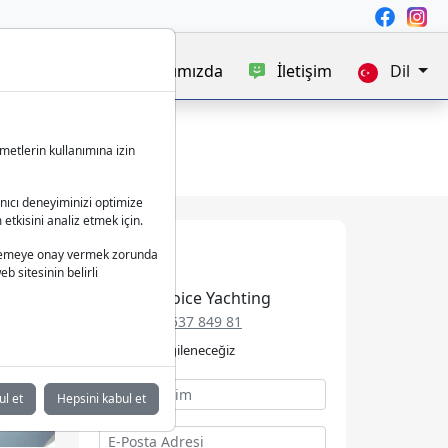
satışı
Blog
Hakkımızda
İletişim
Dil
metlerin kullanımına izin
anıcı deneyiminizi optimize
 etkisini analiz etmek için.
 işlemeye onay vermek zorunda
b sitesinin belirli
Best Choice Yachting
+49 152 537 849 81
Talebinizle ilgileneceğiz
ul et
Hepsini kabul et