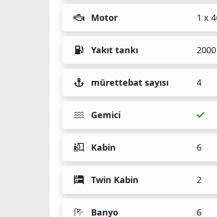
Motor
1 x 
Yakıt tankı
2000 
mürettebat sayısı
4
Gemici
Kabin
6
Twin Kabin
2
Banyo
6