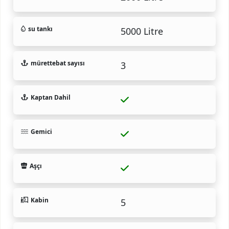
su tankı
5000 Litre
mürettebat sayısı
3
Kaptan Dahil
Gemici
Aşçı
Kabin
5