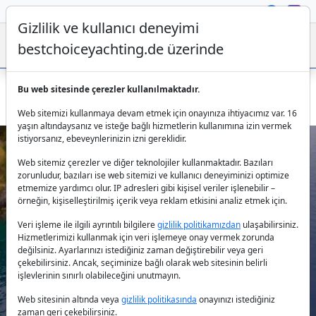
Gizlilik ve kullanıcı deneyimi
bestchoiceyachting.de üzerinde
Bu web sitesinde çerezler kullanılmaktadır.
Gulet Afilli 24,1 m Fethiye Türkiye’de kiralık tekne seçimi
Web sitemizi kullanmaya devam etmek için onayınıza ihtiyacımız var. 16
yaşın altındaysanız ve isteğe bağlı hizmetlerin kullanımına izin vermek
istiyorsanız, ebeveynlerinizin izni gereklidir.
Web sitemiz çerezler ve diğer teknolojiler kullanmaktadır. Bazıları
zorunludur, bazıları ise web sitemizi ve kullanıcı deneyiminizi optimize
etmemize yardımcı olur. IP adresleri gibi kişisel veriler işlenebilir –
örneğin, kişiselleştirilmiş içerik veya reklam etkisini analiz etmek için.
Veri işleme ile ilgili ayrıntılı bilgilere
gizlilik politikamızdan
ulaşabilirsiniz.
Previous
Next
Hizmetlerimizi kullanmak için veri işlemeye onay vermek zorunda
değilsiniz. Ayarlarınızı istediğiniz zaman değiştirebilir veya geri
çekebilirsiniz. Ancak, seçiminize bağlı olarak web sitesinin belirli
işlevlerinin sınırlı olabileceğini unutmayın.
Web sitesinin altında veya
gizlilik politikasında
onayınızı istediğiniz
zaman geri çekebilirsiniz.