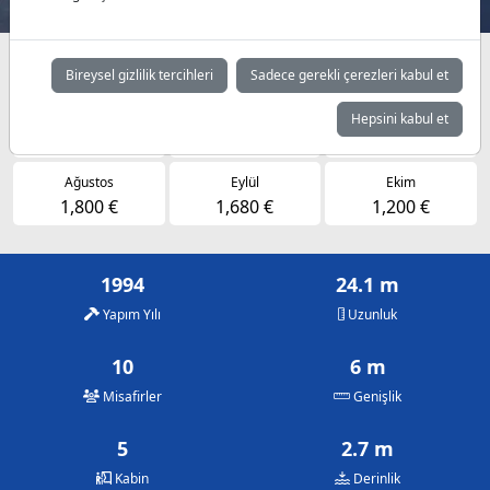
Müsaitlik durumuna göre günlük fiyatlar
Bireysel gizlilik tercihleri
Sadece gerekli çerezleri kabul et
Mayıs
Haziran
Temmuz
Hepsini kabul et
1,200 €
1,560 €
1,800 €
Ağustos
Eylül
Ekim
1,800 €
1,680 €
1,200 €
1994
24.1 m
Yapım Yılı
Uzunluk
10
6 m
Misafirler
Genişlik
5
2.7 m
Kabin
Derinlik