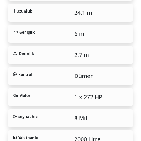
Uzunluk
24.1 m
Genişlik
6 m
Derinlik
2.7 m
Kontrol
Dümen
Motor
1 x 272 HP
seyhat hızı
8 Mil
Yakıt tankı
2000 Litre