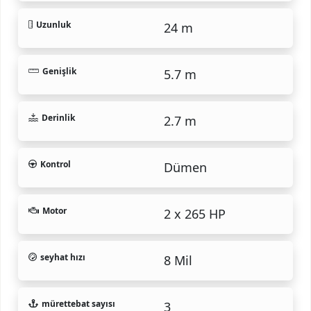
Uzunluk
24 m
Genişlik
5.7 m
Derinlik
2.7 m
Kontrol
Dümen
Motor
2 x 265 HP
seyhat hızı
8 Mil
mürettebat sayısı
3