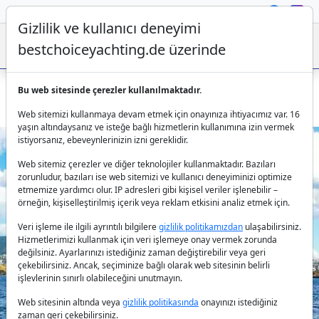
Gizlilik ve kullanıcı deneyimi
bestchoiceyachting.de üzerinde
Bu web sitesinde çerezler kullanılmaktadır.
Gulet A Eser Bodrum çıkışlı – 24m, 6 kişilik kiralık yat
Web sitemizi kullanmaya devam etmek için onayınıza ihtiyacımız var. 16
yaşın altındaysanız ve isteğe bağlı hizmetlerin kullanımına izin vermek
istiyorsanız, ebeveynlerinizin izni gereklidir.
Web sitemiz çerezler ve diğer teknolojiler kullanmaktadır. Bazıları
zorunludur, bazıları ise web sitemizi ve kullanıcı deneyiminizi optimize
etmemize yardımcı olur. IP adresleri gibi kişisel veriler işlenebilir –
örneğin, kişiselleştirilmiş içerik veya reklam etkisini analiz etmek için.
Veri işleme ile ilgili ayrıntılı bilgilere
gizlilik politikamızdan
ulaşabilirsiniz.
Previous
Next
Hizmetlerimizi kullanmak için veri işlemeye onay vermek zorunda
değilsiniz. Ayarlarınızı istediğiniz zaman değiştirebilir veya geri
çekebilirsiniz. Ancak, seçiminize bağlı olarak web sitesinin belirli
işlevlerinin sınırlı olabileceğini unutmayın.
Web sitesinin altında veya
gizlilik politikasında
onayınızı istediğiniz
zaman geri çekebilirsiniz.