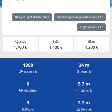
Müsaitlik durumuna göre günlük fiyatlar
Bireysel gizlilik tercihleri
Sadece gerekli çerezleri kabul et
Mayıs
Haziran
Temmuz
Hepsini kabul et
1,200 €
1,400 €
1,700 €
Ağustos
Eylül
Ekim
1,700 €
1,400 €
1,200 €
1998
24 m
Yapım Yılı
Uzunluk
6
5.7 m
Misafirler
Genişlik
3
2.7 m
Kabin
Derinlik