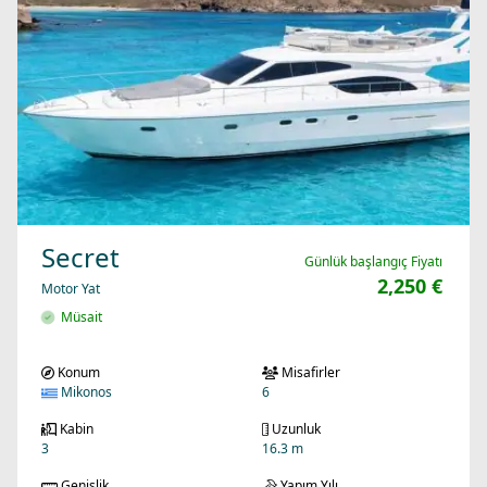
Secret
Günlük başlangıç Fiyatı
2,250 €
Motor Yat
Müsait
Konum
Misafirler
Mikonos
6
Kabin
Uzunluk
3
16.3 m
Genişlik
Yapım Yılı