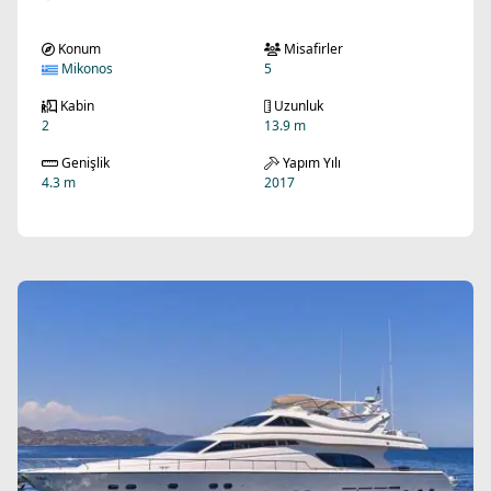
Konum
Misafirler
Mikonos
5
Kabin
Uzunluk
2
13.9 m
Genişlik
Yapım Yılı
4.3 m
2017