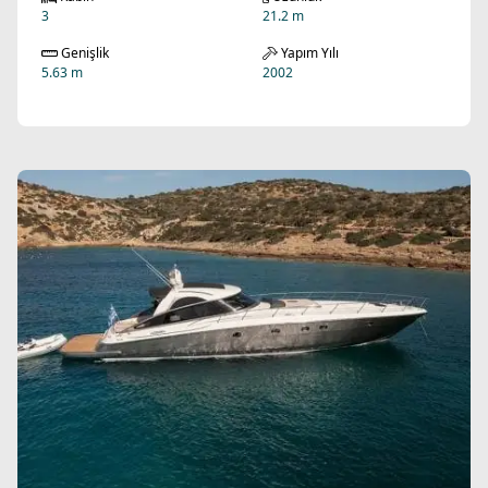
3
21.2 m
Genişlik
Yapım Yılı
5.63 m
2002