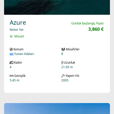
Azure
Günlük başlangıç Fiyatı
3,860 €
Motor Yat
Müsait
Konum
Misafirler
Yunan Adaları
8
Kabin
Uzunluk
4
21.95 m
Genişlik
Yapım Yılı
5.45 m
2005