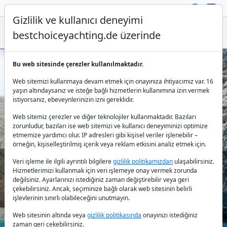
Gizlilik ve kullanıcı deneyimi
bestchoiceyachting.de üzerinde
Bu web sitesinde çerezler kullanılmaktadır.
Zakintos açıklarında modern bir motor
Web sitemizi kullanmaya devam etmek için onayınıza ihtiyacımız var. 16
yat kiralayın
yaşın altındaysanız ve isteğe bağlı hizmetlerin kullanımına izin vermek
istiyorsanız, ebeveynlerinizin izni gereklidir.
Web sitemiz çerezler ve diğer teknolojiler kullanmaktadır. Bazıları
zorunludur, bazıları ise web sitemizi ve kullanıcı deneyiminizi optimize
etmemize yardımcı olur. IP adresleri gibi kişisel veriler işlenebilir –
örneğin, kişiselleştirilmiş içerik veya reklam etkisini analiz etmek için.
Veri işleme ile ilgili ayrıntılı bilgilere
gizlilik politikamızdan
ulaşabilirsiniz.
Hizmetlerimizi kullanmak için veri işlemeye onay vermek zorunda
Ülke:
değilsiniz. Ayarlarınızı istediğiniz zaman değiştirebilir veya geri
çekebilirsiniz. Ancak, seçiminize bağlı olarak web sitesinin belirli
işlevlerinin sınırlı olabileceğini unutmayın.
Destinasyon:
Web sitesinin altında veya
gizlilik politikasında
onayınızı istediğiniz
zaman geri çekebilirsiniz.