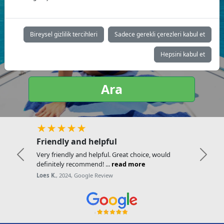
Yat tipi:
Bireysel gizlilik tercihleri
Sadece gerekli çerezleri kabul et
Hepsini kabul et
Ara
★★★★★
Friendly and helpful
Very friendly and helpful. Great choice, would
Previous
Next
definitely recommend! ...
read more
Loes K.
, 2024, Google Review