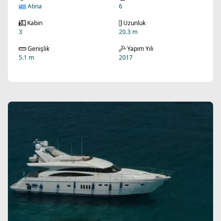
Atina
6
Kabin
Uzunluk
3
20.3 m
Genişlik
Yapım Yılı
5.1 m
2017