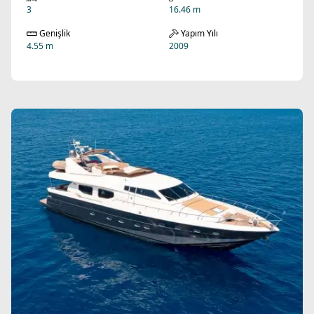
3
16.46 m
Genişlik
Yapım Yılı
4.55 m
2009