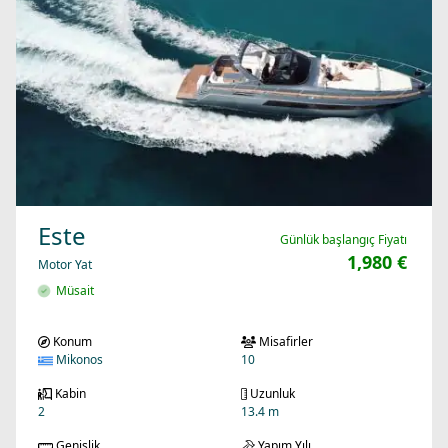
Este
Günlük başlangıç Fiyatı
1,980 €
Motor Yat
Müsait
Konum
Misafirler
Mikonos
10
Kabin
Uzunluk
2
13.4 m
Genişlik
Yapım Yılı