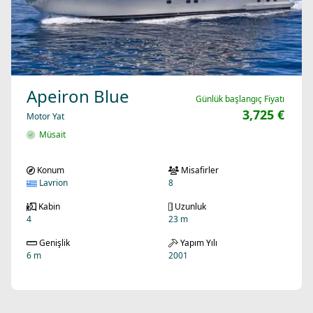
Apeiron Blue
Günlük başlangıç Fiyatı
3,725 €
Motor Yat
Müsait
Konum
Misafirler
Lavrion
8
Kabin
Uzunluk
4
23 m
Genişlik
Yapım Yılı
6 m
2001