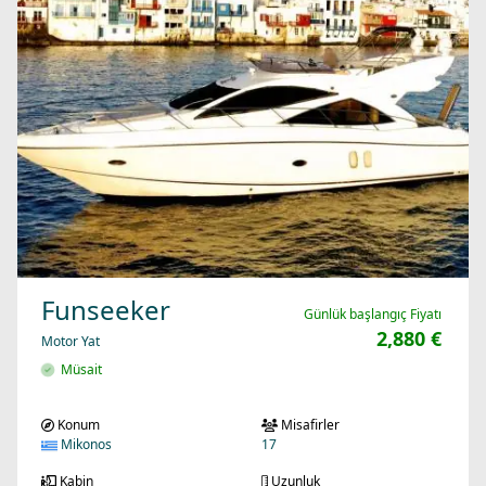
Funseeker
Günlük başlangıç Fiyatı
2,880 €
Motor Yat
Müsait
Konum
Misafirler
Mikonos
17
Kabin
Uzunluk