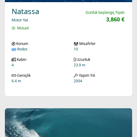
Natassa
Günlük başlangıç Fiyatı
3,860 €
Motor Yat
Müsait
Konum
Misafirler
Rodos
10
Kabin
Uzunluk
4
23.9 m
Genişlik
Yapım Yılı
6.4 m
2004