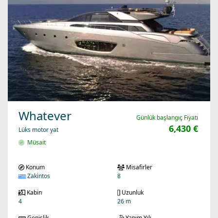
Whatever
Günlük başlangıç Fiyatı
6,430 €
Lüks motor yat
Müsait
Konum
Misafirler
Zakintos
8
Kabin
Uzunluk
4
26 m
Genişlik
Yapım Yılı