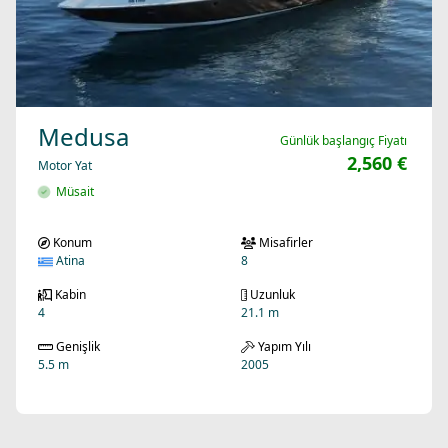
Medusa
Günlük başlangıç Fiyatı
2,560 €
Motor Yat
Müsait
Konum
Misafirler
Atina
8
Kabin
Uzunluk
4
21.1 m
Genişlik
Yapım Yılı
5.5 m
2005