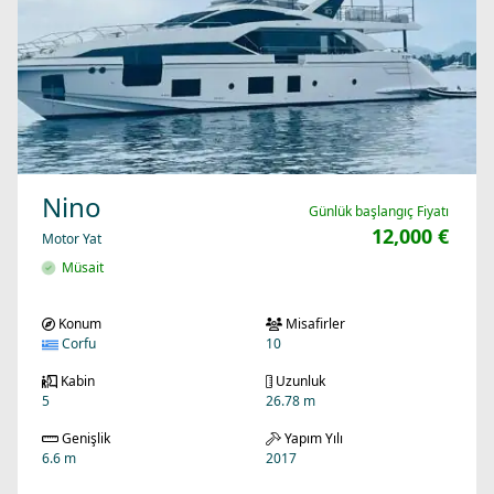
Nino
Günlük başlangıç Fiyatı
12,000 €
Motor Yat
Müsait
Konum
Misafirler
Corfu
10
Kabin
Uzunluk
5
26.78 m
Genişlik
Yapım Yılı
6.6 m
2017