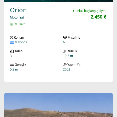
Orion
Günlük başlangıç Fiyatı
2,450 €
Motor Yat
Müsait
Konum
Misafirler
Mikonos
6
Kabin
Uzunluk
3
19.2 m
Genişlik
Yapım Yılı
5.2 m
2002