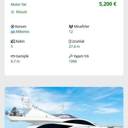
5,200 €
Motor Yat
Müsait
Konum
Misafirler
Mikonos
12
Kabin
Uzunluk
5
27.4 m
Genişlik
Yapım Yılı
6.7 m
1996