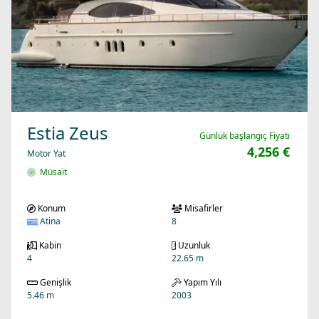
Estia Zeus
Günlük başlangıç Fiyatı
4,256 €
Motor Yat
Müsait
Konum
Misafirler
Atina
8
Kabin
Uzunluk
4
22.65 m
Genişlik
Yapım Yılı
5.46 m
2003