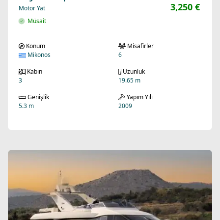
3,250 €
Motor Yat
Müsait
Konum
Misafirler
Mikonos
6
Kabin
Uzunluk
3
19.65 m
Genişlik
Yapım Yılı
5.3 m
2009