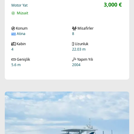
3,000 €
Motor Yat
Müsait
Konum
Misafirler
Atina
8
Kabin
Uzunluk
4
22.03 m
Genişlik
Yapım Yılı
5.6 m
2004