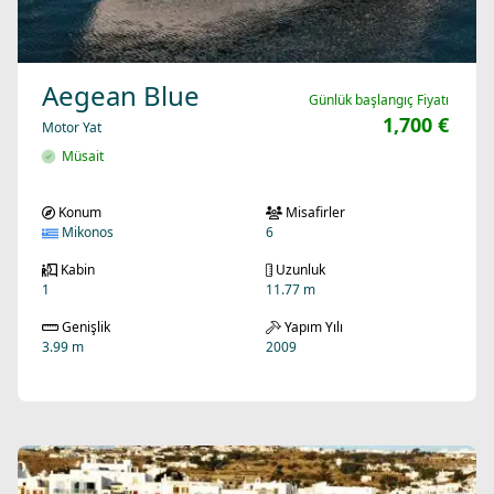
Aegean Blue
Günlük başlangıç Fiyatı
1,700 €
Motor Yat
Müsait
Konum
Misafirler
Mikonos
6
Kabin
Uzunluk
1
11.77 m
Genişlik
Yapım Yılı
3.99 m
2009