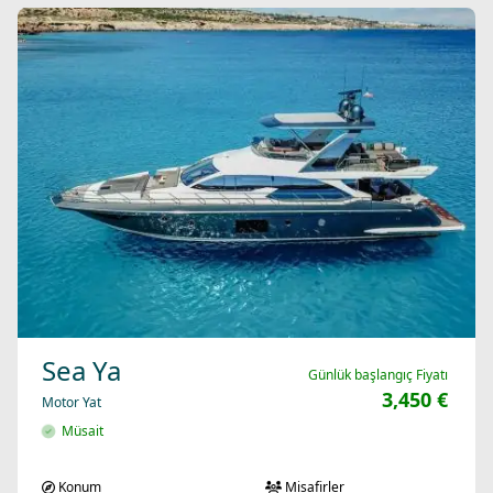
Sea Ya
Günlük başlangıç Fiyatı
3,450 €
Motor Yat
Müsait
Konum
Misafirler