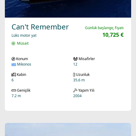
Can't Remember
Günlük başlangıç Fiyatı
10,725 €
Lüks motor yat
Müsait
Konum
Misafirler
Mikonos
12
Kabin
Uzunluk
6
35.6 m
Genişlik
Yapım Yılı
7.2 m
2004