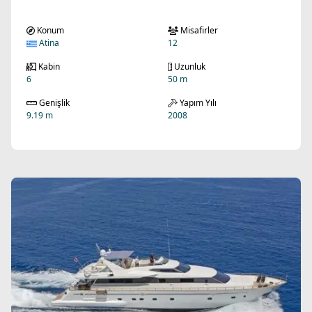
Konum
Misafirler
Atina
12
Kabin
Uzunluk
6
50 m
Genişlik
Yapım Yılı
9.19 m
2008