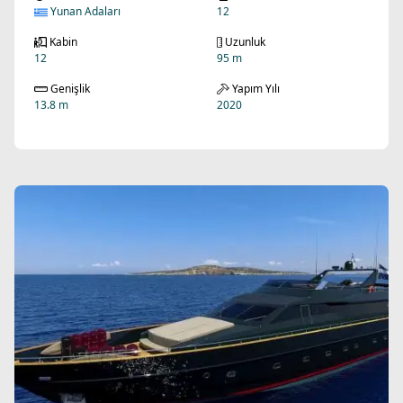
Yunan Adaları
12
Kabin
Uzunluk
12
95 m
Genişlik
Yapım Yılı
13.8 m
2020