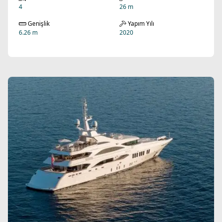
4
26 m
Genişlik
Yapım Yılı
6.26 m
2020