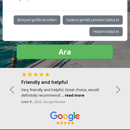
Yat tipi:
Bireysel gizlilik tercihleri
Sadece gerekli çerezleri kabul et
Hepsini kabul et
Ara
★★★★★
Friendly and helpful
Very friendly and helpful. Great choice, would
Previous
Next
definitely recommend! ...
read more
Loes K.
, 2024, Google Review