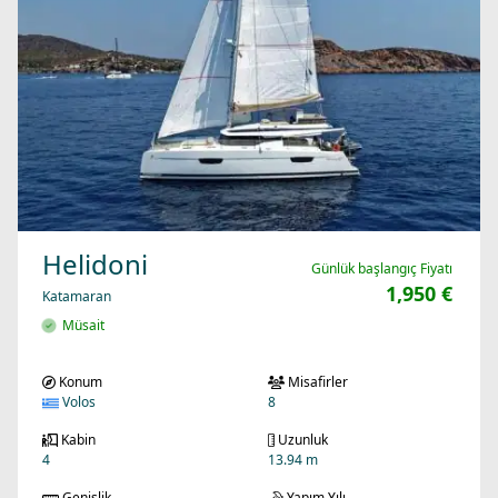
Helidoni
Günlük başlangıç Fiyatı
1,950 €
Katamaran
Müsait
Konum
Misafirler
Volos
8
Kabin
Uzunluk
4
13.94 m
Genişlik
Yapım Yılı