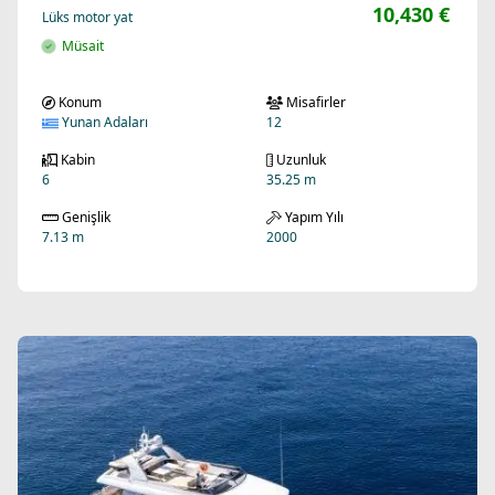
10,430 €
Lüks motor yat
Müsait
Konum
Misafirler
Yunan Adaları
12
Kabin
Uzunluk
6
35.25 m
Genişlik
Yapım Yılı
7.13 m
2000