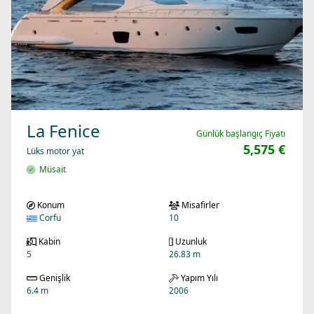
La Fenice
Günlük başlangıç Fiyatı
5,575 €
Lüks motor yat
Müsait
Konum
Misafirler
Corfu
10
Kabin
Uzunluk
5
26.83 m
Genişlik
Yapım Yılı
6.4 m
2006