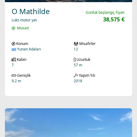
O Mathilde
Günlük başlangıç Fiyatı
38,575 €
Lüks motor yat
Müsait
Konum
Misafirler
Yunan Adaları
12
Kabin
Uzunluk
7
57 m
Genişlik
Yapım Yılı
9.2 m
2018