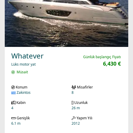
Whatever
Günlük başlangıç Fiyatı
6,430 €
Lüks motor yat
Müsait
Konum
Misafirler
Zakintos
8
Kabin
Uzunluk
4
26 m
Genişlik
Yapım Yılı
6.1 m
2012