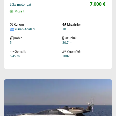
7,000 €
Lüks motor yat
Müsait
Konum
Misafirler
Yunan Adaları
10
Kabin
Uzunluk
5
30.7 m
Genişlik
Yapım Yılı
6.45 m
2002