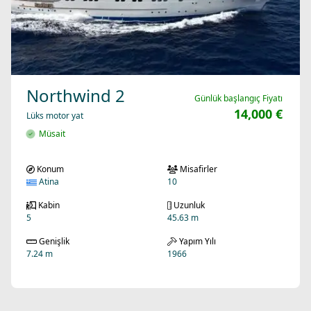
Northwind 2
Günlük başlangıç Fiyatı
14,000 €
Lüks motor yat
Müsait
Konum
Misafirler
Atina
10
Kabin
Uzunluk
5
45.63 m
Genişlik
Yapım Yılı
7.24 m
1966