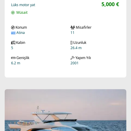
5,000 €
Lüks motor yat
Müsait
Konum
Misafirler
Atina
11
Kabin
Uzunluk
5
26.4 m
Genişlik
Yapım Yılı
6.2 m
2001