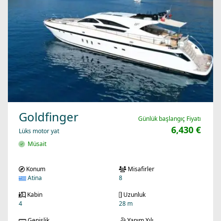
Goldfinger
Günlük başlangıç Fiyatı
6,430 €
Lüks motor yat
Müsait
Konum
Misafirler
Atina
8
Kabin
Uzunluk
4
28 m
Genişlik
Yapım Yılı