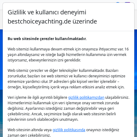
Gizlilik ve kullanıcı deneyimi
bestchoiceyachting.de üzerinde
Bu web sitesinde çerezler kullanılmaktadır.
Yacht Charter in Volos – Learn more
Web sitemizi kullanmaya devam etmek için onayınıza ihtiyacımız var. 16
about our options
yaşın altındaysanız ve isteğe bağlı hizmetlerin kullanımına izin vermek
istiyorsanız, ebeveynlerinizin izni gereklidir.
Web sitemiz çerezler ve diğer teknolojiler kullanmaktadır. Bazıları
zorunludur, bazıları ise web sitemizi ve kullanıcı deneyiminizi optimize
etmemize yardımcı olur. IP adresleri gibi kişisel veriler işlenebilir –
örneğin, kişiselleştirilmiş içerik veya reklam etkisini analiz etmek için.
Veri işleme ile ilgili ayrıntılı bilgilere
gizlilik politikamızdan
ulaşabilirsiniz.
Hizmetlerimizi kullanmak için veri işlemeye onay vermek zorunda
Ülke:
değilsiniz. Ayarlarınızı istediğiniz zaman değiştirebilir veya geri
çekebilirsiniz. Ancak, seçiminize bağlı olarak web sitesinin belirli
işlevlerinin sınırlı olabileceğini unutmayın.
Destinasyon:
Web sitesinin altında veya
gizlilik politikasında
onayınızı istediğiniz
zaman geri çekebilirsiniz.