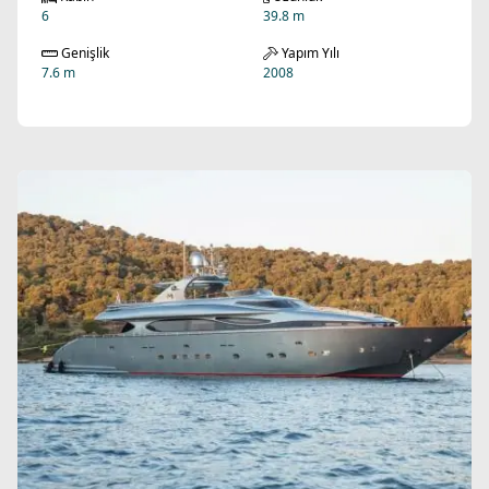
6
39.8 m
Genişlik
Yapım Yılı
7.6 m
2008