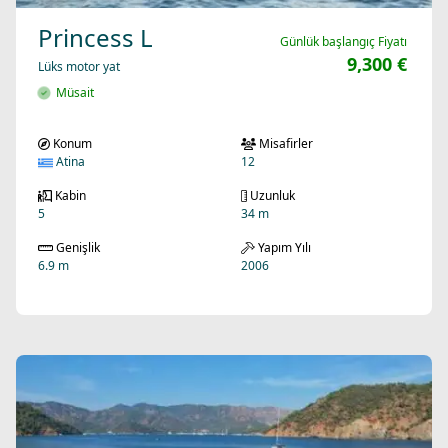
Princess L
Günlük başlangıç Fiyatı
9,300 €
Lüks motor yat
Müsait
Konum
Misafirler
Atina
12
Kabin
Uzunluk
5
34 m
Genişlik
Yapım Yılı
6.9 m
2006