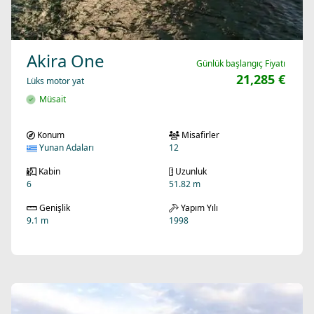
Akira One
Günlük başlangıç Fiyatı
21,285 €
Lüks motor yat
Müsait
Konum
Misafirler
Yunan Adaları
12
Kabin
Uzunluk
6
51.82 m
Genişlik
Yapım Yılı
9.1 m
1998