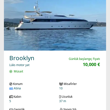
Brooklyn
Günlük başlangıç Fiyatı
10,000 €
Lüks motor yat
Müsait
Konum
Misafirler
Atina
10
Kabin
Uzunluk
5
37 m
Genişlik
Yapım Yılı