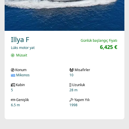
Illya F
Günlük başlangıç Fiyatı
6,425 €
Lüks motor yat
Müsait
Konum
Misafirler
Mikonos
10
Kabin
Uzunluk
5
28 m
Genişlik
Yapım Yılı
6.5 m
1998