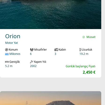
Orion
Müsait
Motor Yat
Konum
Misafirler
Kabin
Uzunluk
Mikonos
6
3
19.2 m
Genişlik
Yapım Yılı
5.2 m
2002
Günlük başlangıç Fiyatı
2,450 €