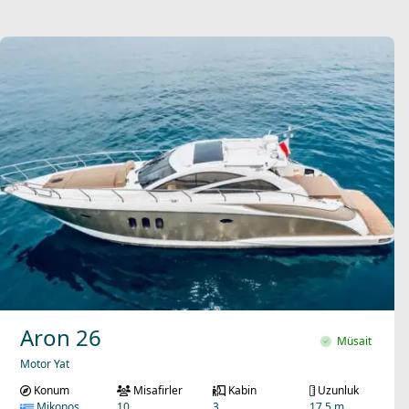
Aron 26
Müsait
Motor Yat
Konum
Misafirler
Kabin
Uzunluk
Mikonos
10
3
17.5 m