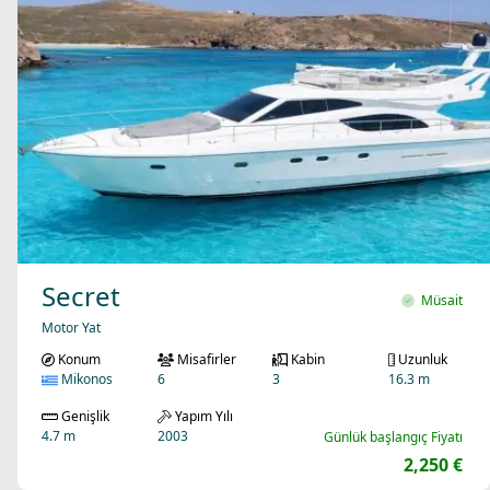
Secret
Müsait
Motor Yat
Konum
Misafirler
Kabin
Uzunluk
Mikonos
6
3
16.3 m
Genişlik
Yapım Yılı
4.7 m
2003
Günlük başlangıç Fiyatı
2,250 €