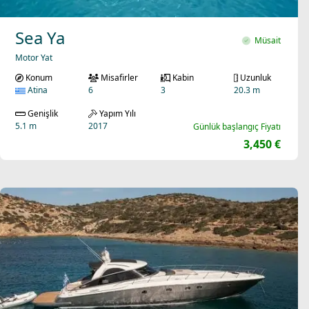
Sea Ya
Müsait
Motor Yat
Konum
Misafirler
Kabin
Uzunluk
Atina
6
3
20.3 m
Genişlik
Yapım Yılı
5.1 m
2017
Günlük başlangıç Fiyatı
3,450 €