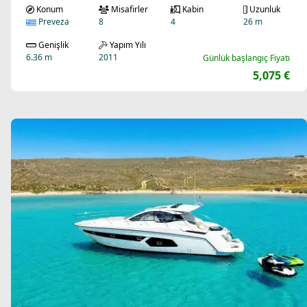
Konum
Misafirler
Kabin
Uzunluk
Preveza
8
4
26 m
Genişlik
Yapım Yılı
6.36 m
2011
Günlük başlangıç Fiyatı
5,075 €