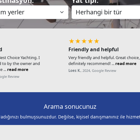
★★★★★
d
Friendly and helpful
st Choice Yachting. I
Very friendly and helpful. Great choice
d to by the owner and
definitely recommend! ...
read more
e ...
read more
Loes K.
, 2024, Google Review
oogle Review
Arama sonucunuz
adığınızı bulmuşsunuzdur. Değilse, kişisel danışmanınız ile hizmet