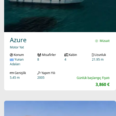
Azure
Müsait
Motor Yat
Konum
Misafirler
Kabin
Uzunluk
Yunan
8
4
21.95 m
Adaları
Genişlik
Yapım Yılı
5.45 m
2005
Günlük başlangıç Fiyatı
3,860 €