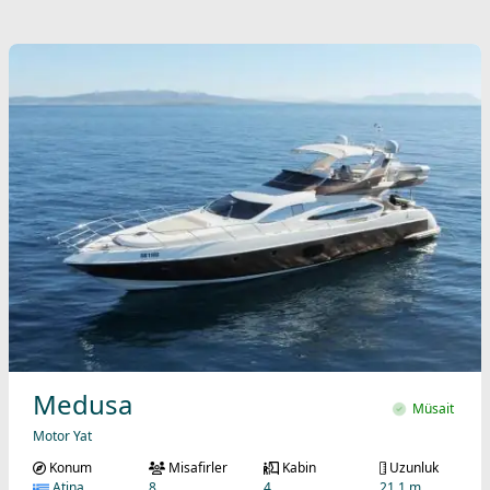
Medusa
Müsait
Motor Yat
Konum
Misafirler
Kabin
Uzunluk
Atina
8
4
21.1 m