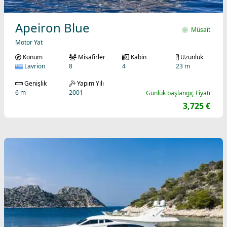
Apeiron Blue
Müsait
Motor Yat
Konum
Misafirler
Kabin
Uzunluk
Lavrion
8
4
23 m
Genişlik
Yapım Yılı
6 m
2001
Günlük başlangıç Fiyatı
3,725 €