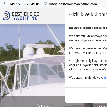
+49 152 537 849 81
info@bestchoiceyachting.com
Gizlilik ve kulla
Bu web sitesinde çerezler 
Web sitemizi kullanmaya deva
vermek istiyorsanız, ebeveynle
Web sitemiz çerezler ve diğer
etmemize yardımcı olur. IP adr
Preve
Veri işleme ile ilgili ayrıntılı 
değilsiniz. Ayarlarınızı isted
işlevlerinin sınırlı olabilece
Web sitesinin altında veya
gi
Ülke:
De