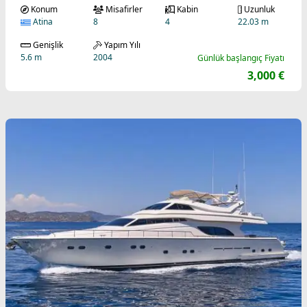
Konum
Misafirler
Kabin
Uzunluk
Atina
8
4
22.03 m
Genişlik
Yapım Yılı
5.6 m
2004
Günlük başlangıç Fiyatı
3,000 €