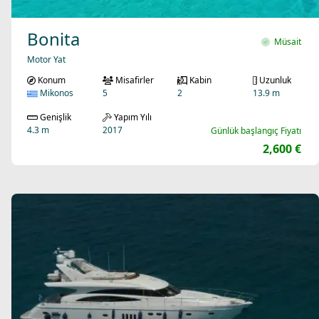
Bonita
Müsait
Motor Yat
Konum
Misafirler
Kabin
Uzunluk
Mikonos
5
2
13.9 m
Genişlik
Yapım Yılı
4.3 m
2017
Günlük başlangıç Fiyatı
2,600 €