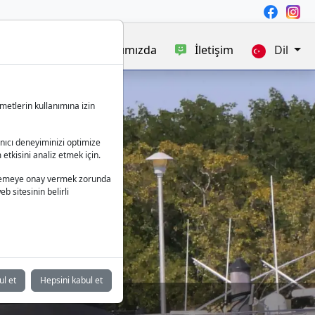
satışı
Blog
Hakkımızda
İletişim
Dil
metlerin kullanımına izin
anıcı deneyiminizi optimize
 etkisini analiz etmek için.
ralama
 işlemeye onay vermek zorunda
b sitesinin belirli
ul et
Hepsini kabul et