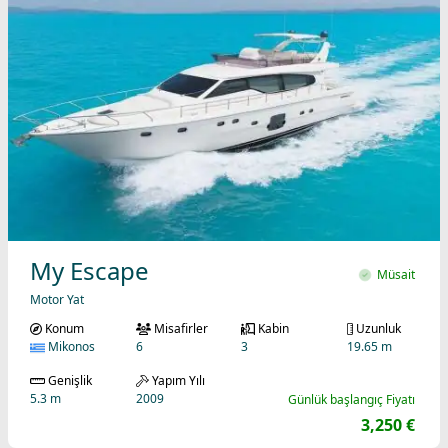
My Escape
Müsait
Motor Yat
Konum
Misafirler
Kabin
Uzunluk
Mikonos
6
3
19.65 m
Genişlik
Yapım Yılı
5.3 m
2009
Günlük başlangıç Fiyatı
3,250 €