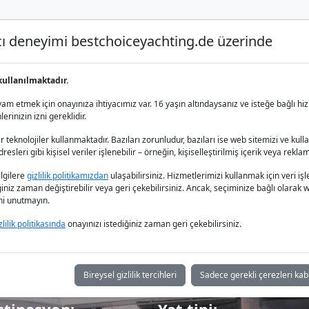
nıcı deneyimi bestchoiceyachting.de üzerinde
Lüks Yat Charter
Yat Kiralama
Yat 
kullanılmaktadır.
m etmek için onayınıza ihtiyacımız var. 16 yaşın altındaysanız ve isteğe bağlı hiz
rinizin izni gereklidir.
 teknolojiler kullanmaktadır. Bazıları zorunludur, bazıları ise web sitemizi ve kull
esleri gibi kişisel veriler işlenebilir – örneğin, kişiselleştirilmiş içerik veya reklam
za Motor Yat Ki
bilgilere
gizlilik politikamızdan
ulaşabilirsiniz. Hizmetlerimizi kullanmak için veri
iğiniz zaman değiştirebilir veya geri çekebilirsiniz. Ancak, seçiminize bağlı olarak we
ğini unutmayın.
zlilik politikasında
onayınızı istediğiniz zaman geri çekebilirsiniz.
Bireysel gizlilik tercihleri
Sadece gerekli çerezleri kab
stinasyon:
Yat tipi: