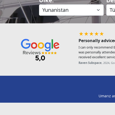
★★★★★
Personally advice
I can only recommend Be
was personally attende
received excellent servic
Raven Subspace
, 2024, G
Umarız ar