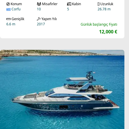
Konum
Misafirler
Kabin
Uzunluk
Corfu
10
5
26.78 m
Genişlik
Yapım Yılı
6.6 m
2017
Günlük başlangıç Fiyatı
12,000 €