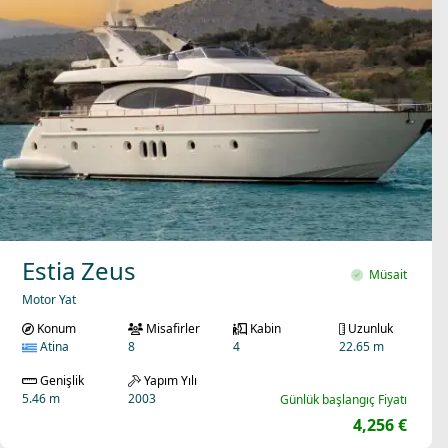
Estia Zeus
Müsait
Motor Yat
Konum
Misafirler
Kabin
Uzunluk
Atina
8
4
22.65 m
Genişlik
Yapım Yılı
5.46 m
2003
Günlük başlangıç Fiyatı
4,256 €