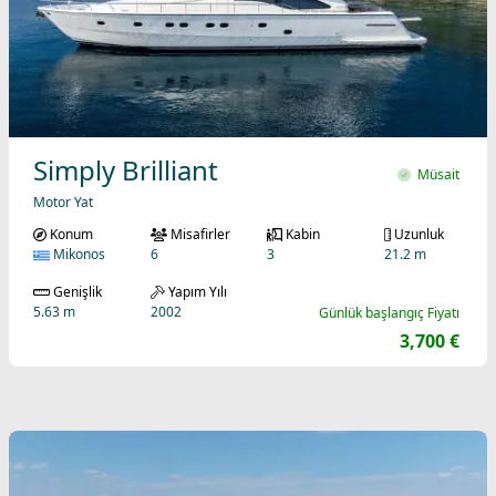
Simply Brilliant
Müsait
Motor Yat
Konum
Misafirler
Kabin
Uzunluk
Mikonos
6
3
21.2 m
Genişlik
Yapım Yılı
5.63 m
2002
Günlük başlangıç Fiyatı
3,700 €