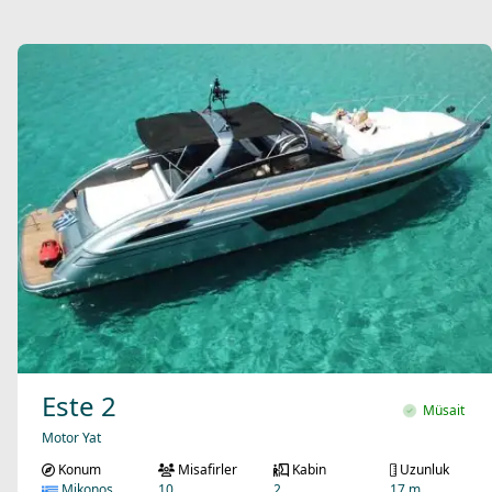
Este 2
Müsait
Motor Yat
Konum
Misafirler
Kabin
Uzunluk
Mikonos
10
2
17 m