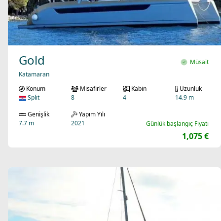
Gold
Müsait
Katamaran
Konum
Misafirler
Kabin
Uzunluk
Split
8
4
14.9 m
Genişlik
Yapım Yılı
7.7 m
2021
Günlük başlangıç Fiyatı
1,075 €