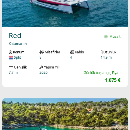
Red
Müsait
Katamaran
Konum
Misafirler
Kabin
Uzunluk
Split
8
4
14.9 m
Genişlik
Yapım Yılı
7.7 m
2020
Günlük başlangıç Fiyatı
1,075 €