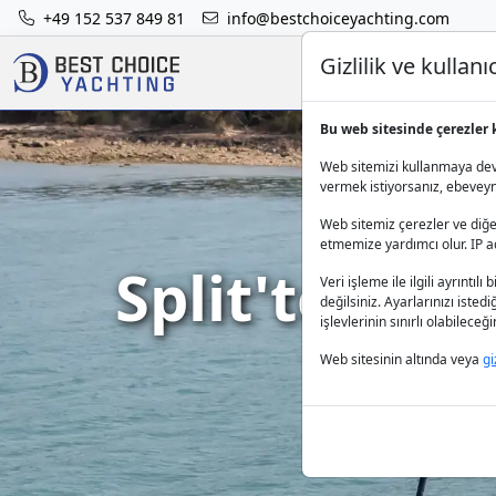
+49 152 537 849 81
info@bestchoiceyachting.com
Gizlilik ve kulla
Bu web sitesinde çerezler 
Web sitemizi kullanmaya deva
vermek istiyorsanız, ebeveynle
Web sitemiz çerezler ve diğer
etmemize yardımcı olur. IP adr
Split'te Kat
Veri işleme ile ilgili ayrıntılı 
değilsiniz. Ayarlarınızı isted
işlevlerinin sınırlı olabilece
Web sitesinin altında veya
gi