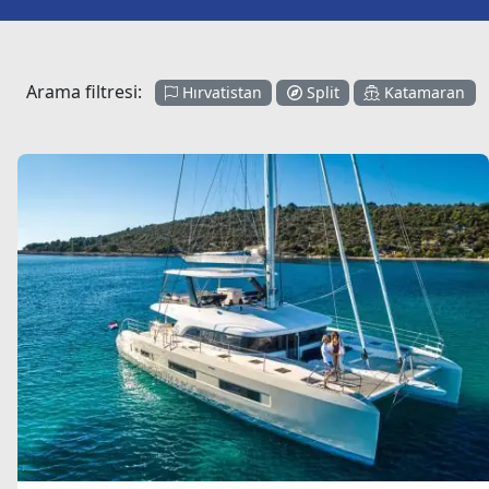
Arama filtresi:
Hırvatistan
Split
Katamaran