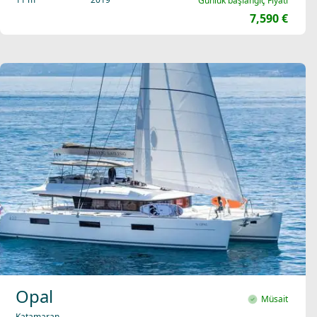
Günlük başlangıç Fiyatı
7,590 €
Opal
Müsait
Katamaran