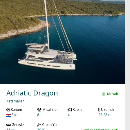
Adriatic Dragon
Müsait
Katamaran
Konum
Misafirler
Kabin
Uzunluk
Split
8
4
23.28 m
Genişlik
Yapım Yılı
11 m
2019