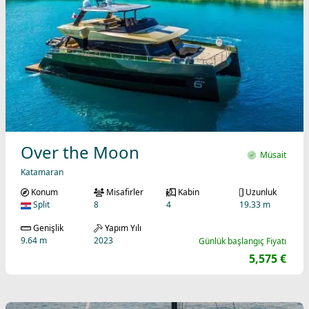
Over the Moon
Müsait
Katamaran
Konum
Misafirler
Kabin
Uzunluk
Split
8
4
19.33 m
Genişlik
Yapım Yılı
9.64 m
2023
Günlük başlangıç Fiyatı
5,575 €