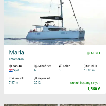
Marla
Müsait
Katamaran
Konum
Misafirler
Kabin
Uzunluk
Split
6
3
13.96 m
Genişlik
Yapım Yılı
7.87 m
2012
Günlük başlangıç Fiyatı
1,560 €