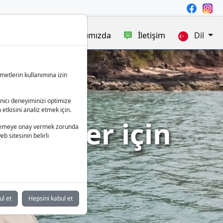
satışı
Blog
Hakkımızda
İletişim
Dil
metlerin kullanımına izin
anıcı deneyiminizi optimize
 etkisini analiz etmek için.
 Aileler için
 işlemeye onay vermek zorunda
b sitesinin belirli
m
ul et
Hepsini kabul et