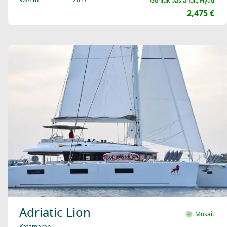
Günlük başlangıç Fiyatı
2,475 €
Adriatic Lion
Müsait
Katamaran