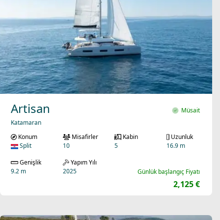
Artisan
Müsait
Katamaran
Konum
Misafirler
Kabin
Uzunluk
Split
10
5
16.9 m
Genişlik
Yapım Yılı
9.2 m
2025
Günlük başlangıç Fiyatı
2,125 €