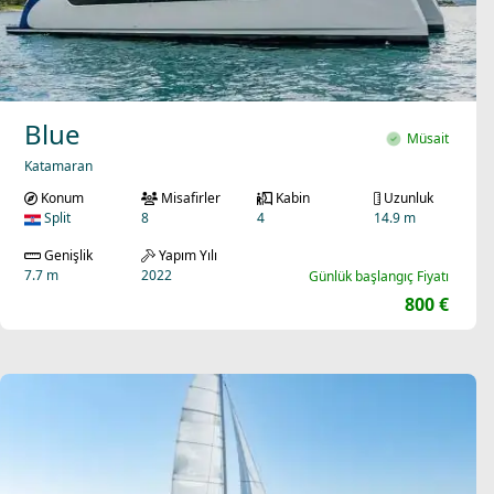
Blue
Müsait
Katamaran
Konum
Misafirler
Kabin
Uzunluk
Split
8
4
14.9 m
Genişlik
Yapım Yılı
7.7 m
2022
Günlük başlangıç Fiyatı
800 €