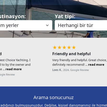
stinasyon:
Yat tipi:
★★★★★
d
Friendly and helpful
st Choice Yachting. I
Very friendly and helpful. Great choice
d to by the owner and
definitely recommend! ...
read more
e ...
read more
Loes K.
, 2024, Google Review
oogle Review
Arama sonucunuz
adığınızı bulmuşsunuzdur. Değilse, kişisel danışmanınız ile hizmet