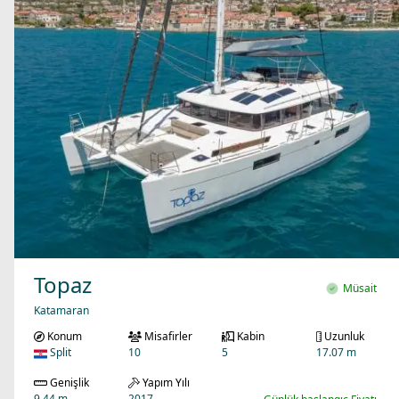
Topaz
Müsait
Katamaran
Konum
Misafirler
Kabin
Uzunluk
Split
10
5
17.07 m
Genişlik
Yapım Yılı
9.44 m
2017