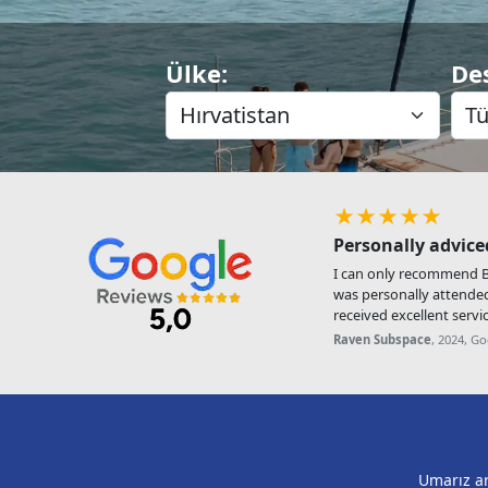
Ülke:
De
★★★★★
Personally advice
I can only recommend Be
was personally attende
received excellent servic
Raven Subspace
, 2024, G
Umarız ar