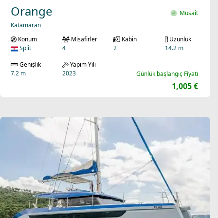
Orange
Müsait
Katamaran
Konum
Misafirler
Kabin
Uzunluk
Split
4
2
14.2 m
Genişlik
Yapım Yılı
7.2 m
2023
Günlük başlangıç Fiyatı
1,005 €