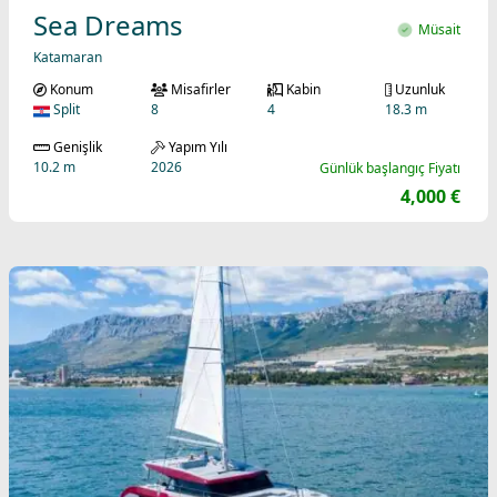
Sea Dreams
Müsait
Katamaran
Konum
Misafirler
Kabin
Uzunluk
Split
8
4
18.3 m
Genişlik
Yapım Yılı
10.2 m
2026
Günlük başlangıç Fiyatı
4,000 €