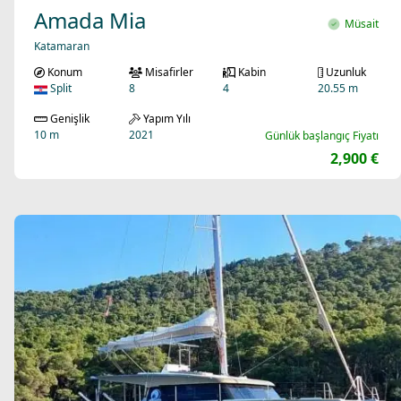
Amada Mia
Müsait
Katamaran
Konum
Misafirler
Kabin
Uzunluk
Split
8
4
20.55 m
Genişlik
Yapım Yılı
10 m
2021
Günlük başlangıç Fiyatı
2,900 €