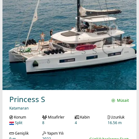
Princess S
Müsait
Katamaran
Konum
Misafirler
Kabin
Uzunluk
Split
8
4
16.56 m
Genişlik
Yapım Yılı
9 m
2022