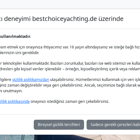
nıcı deneyimi bestchoiceyachting.de üzerinde
Lüks Yat Charter
Yat Kiralama
Yat 
kullanılmaktadır.
m etmek için onayınıza ihtiyacımız var. 16 yaşın altındaysanız ve isteğe bağlı hiz
rinizin izni gereklidir.
 teknolojiler kullanmaktadır. Bazıları zorunludur, bazıları ise web sitemizi ve kull
esleri gibi kişisel veriler işlenebilir – örneğin, kişiselleştirilmiş içerik veya reklam
amaran Kiralama -
bilgilere
gizlilik politikamızdan
ulaşabilirsiniz. Hizmetlerimizi kullanmak için veri
iğiniz zaman değiştirebilir veya geri çekebilirsiniz. Ancak, seçiminize bağlı olarak we
ğini unutmayın.
Mükemmel Seçi
zlilik politikasında
onayınızı istediğiniz zaman geri çekebilirsiniz.
Bireysel gizlilik tercihleri
Sadece gerekli çerezleri kab