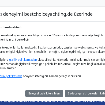
nıcı deneyimi bestchoiceyachting.de üzerinde
Lüks Yat Charter
Yat Kiralama
Yat 
kullanılmaktadır.
m etmek için onayınıza ihtiyacımız var. 16 yaşın altındaysanız ve isteğe bağlı hiz
rinizin izni gereklidir.
 teknolojiler kullanmaktadır. Bazıları zorunludur, bazıları ise web sitemizi ve kull
esleri gibi kişisel veriler işlenebilir – örneğin, kişiselleştirilmiş içerik veya reklam
er - Lüks ve konf
bilgilere
gizlilik politikamızdan
ulaşabilirsiniz. Hizmetlerimizi kullanmak için veri
iğiniz zaman değiştirebilir veya geri çekebilirsiniz. Ancak, seçiminize bağlı olarak we
ğini unutmayın.
zlilik politikasında
onayınızı istediğiniz zaman geri çekebilirsiniz.
Bireysel gizlilik tercihleri
Sadece gerekli çerezleri kab
hengladbach daki bulunan ofisimizde ziyaret edeb