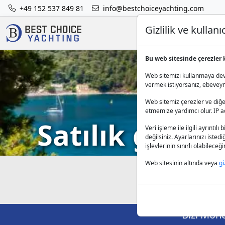
+49 152 537 849 81
info@bestchoiceyachting.com
Gizlilik ve kulla
Bu web sitesinde çerezler 
Web sitemizi kullanmaya deva
vermek istiyorsanız, ebeveynle
Web sitemiz çerezler ve diğer
etmemize yardımcı olur. IP adr
Satılık guletl
Veri işleme ile ilgili ayrıntılı 
değilsiniz. Ayarlarınızı isted
işlevlerinin sınırlı olabilece
Web sitesinin altında veya
gi
Bizi Mönc