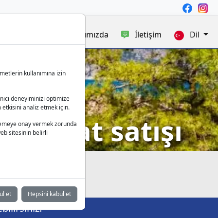
satışı
Blog
Hakkımızda
İletişim
Dil
metlerin kullanımına izin
anıcı deneyiminizi optimize
 etkisini analiz etmek için.
orlu yat satışı
 işlemeye onay vermek zorunda
b sitesinin belirli
ul et
Hepsini kabul et
ilirsiniz.