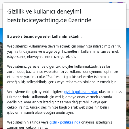
Gizlilik ve kullanıcı deneyimi
bestchoiceyachting.de üzerinde
Bu web sitesinde çerezler kullanılmaktadır.
Karadağ'da Katamaran Kiralama
Web sitemizi kullanmaya devam etmek için onayınıza ihtiyacımız var. 16
yaşın altındaysanız ve isteğe bağlı hizmetlerin kullanımına izin vermek
istiyorsanız, ebeveynlerinizin izni gereklidir.
Web sitemiz çerezler ve diğer teknolojiler kullanmaktadır. Bazıları
zorunludur, bazıları ise web sitemizi ve kullanıcı deneyiminizi optimize
etmemize yardımcı olur. IP adresleri gibi kişisel veriler işlenebilir –
örneğin, kişiselleştirilmiş içerik veya reklam etkisini analiz etmek için.
Ülke:
Veri işleme ile ilgili ayrıntılı bilgilere
gizlilik politikamızdan
ulaşabilirsiniz.
Hizmetlerimizi kullanmak için veri işlemeye onay vermek zorunda
değilsiniz. Ayarlarınızı istediğiniz zaman değiştirebilir veya geri
çekebilirsiniz. Ancak, seçiminize bağlı olarak web sitesinin belirli
işlevlerinin sınırlı olabileceğini unutmayın.
Destinasyon:
Web sitesinin altında veya
gizlilik politikasında
onayınızı istediğiniz
zaman geri çekebilirsiniz.