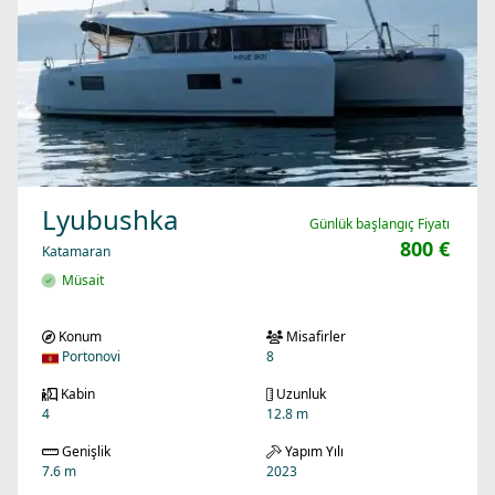
Lyubushka
Günlük başlangıç Fiyatı
800 €
Katamaran
Müsait
Konum
Misafirler
Portonovi
8
Kabin
Uzunluk
4
12.8 m
Genişlik
Yapım Yılı
7.6 m
2023