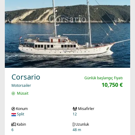
Corsario
Günlük başlangıç Fiyatı
10,750 €
Motorsailer
Müsait
Konum
Misafirler
Split
12
Kabin
Uzunluk
6
48 m