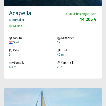
Acapella
Günlük başlangıç Fiyatı
14,205 €
Motorsailer
Müsait
Konum
Misafirler
Split
12
Kabin
Uzunluk
5
49 m
Genişlik
Yapım Yılı
8.5 m
2021