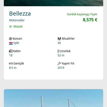
Bellezza
Günlük başlangıç Fiyatı
8,575 €
Motorsailer
Müsait
Konum
Misafirler
Split
36
Kabin
Uzunluk
18
52 m
Genişlik
Yapım Yılı
8.5 m
2019