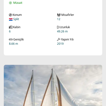
Müsait
Konum
Misafirler
Split
12
Kabin
Uzunluk
6
49.26 m
Genişlik
Yapım Yılı
8.66 m
2019