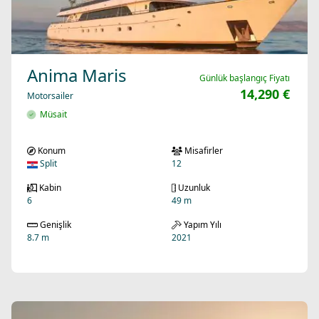
Anima Maris
Günlük başlangıç Fiyatı
14,290 €
Motorsailer
Müsait
Konum
Misafirler
Split
12
Kabin
Uzunluk
6
49 m
Genişlik
Yapım Yılı
8.7 m
2021