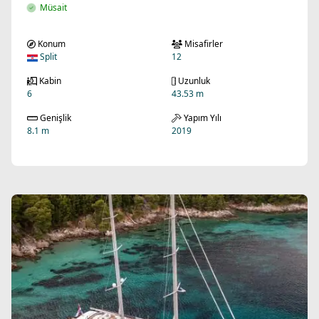
Müsait
Konum
Misafirler
Split
12
Kabin
Uzunluk
6
43.53 m
Genişlik
Yapım Yılı
8.1 m
2019