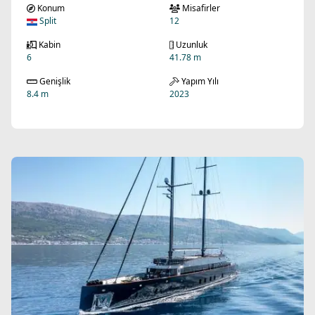
Konum
Misafirler
Split
12
Kabin
Uzunluk
6
41.78 m
Genişlik
Yapım Yılı
8.4 m
2023