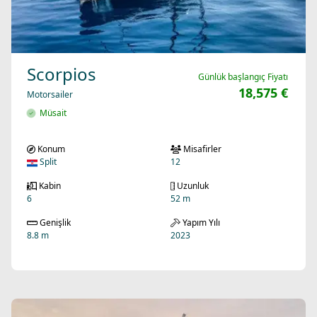
Scorpios
Günlük başlangıç Fiyatı
18,575 €
Motorsailer
Müsait
Konum
Misafirler
Split
12
Kabin
Uzunluk
6
52 m
Genişlik
Yapım Yılı
8.8 m
2023