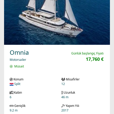
Omnia
Günlük başlangıç Fiyatı
17,760 €
Motorsailer
Müsait
Konum
Misafirler
Split
12
Kabin
Uzunluk
6
46 m
Genişlik
Yapım Yılı
9.2 m
2017