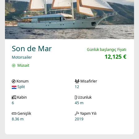
Son de Mar
Günlük başlangıç Fiyatı
12,125 €
Motorsailer
Müsait
Konum
Misafirler
Split
12
Kabin
Uzunluk
6
45 m
Genişlik
Yapım Yılı
8.36 m
2019