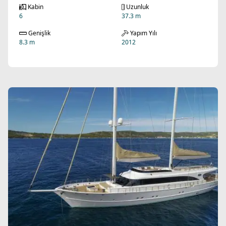
Kabin
Uzunluk
6
37.3 m
Genişlik
Yapım Yılı
8.3 m
2012