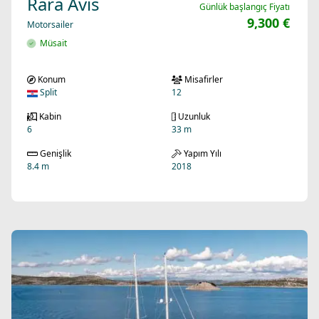
Rara Avis
Günlük başlangıç Fiyatı
9,300 €
Motorsailer
Müsait
Konum
Misafirler
Split
12
Kabin
Uzunluk
6
33 m
Genişlik
Yapım Yılı
8.4 m
2018