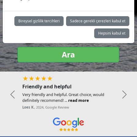
Yat tipi:
Bireysel gizlilik tercihleri
Sadece gerekli çerezleri kabul et
Hepsini kabul et
Ara
★★★★★
Friendly and helpful
Very friendly and helpful. Great choice, would
Previous
Next
definitely recommend! ...
read more
Loes K.
, 2024, Google Review