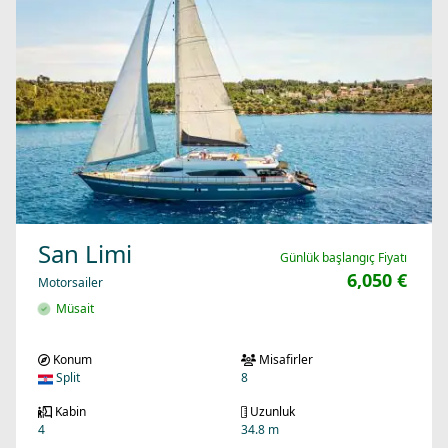
San Limi
Günlük başlangıç Fiyatı
6,050 €
Motorsailer
Müsait
Konum
Misafirler
Split
8
Kabin
Uzunluk
4
34.8 m