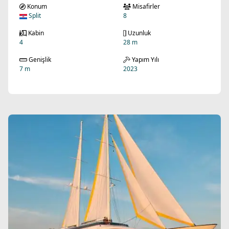
Konum
Misafirler
Split
8
Kabin
Uzunluk
4
28 m
Genişlik
Yapım Yılı
7 m
2023