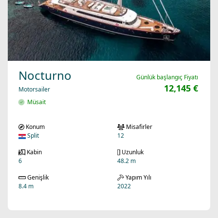
Nocturno
Günlük başlangıç Fiyatı
12,145 €
Motorsailer
Müsait
Konum
Misafirler
Split
12
Kabin
Uzunluk
6
48.2 m
Genişlik
Yapım Yılı
8.4 m
2022