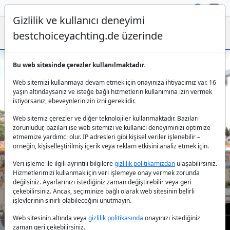
Gizlilik ve kullanıcı deneyimi
bestchoiceyachting.de üzerinde
Bu web sitesinde çerezler kullanılmaktadır.
Hırvatistan'da Skipper ile Lüks Yelkenli
Web sitemizi kullanmaya devam etmek için onayınıza ihtiyacımız var. 16
Yat Kiralama
yaşın altındaysanız ve isteğe bağlı hizmetlerin kullanımına izin vermek
istiyorsanız, ebeveynlerinizin izni gereklidir.
Web sitemiz çerezler ve diğer teknolojiler kullanmaktadır. Bazıları
zorunludur, bazıları ise web sitemizi ve kullanıcı deneyiminizi optimize
etmemize yardımcı olur. IP adresleri gibi kişisel veriler işlenebilir –
örneğin, kişiselleştirilmiş içerik veya reklam etkisini analiz etmek için.
Veri işleme ile ilgili ayrıntılı bilgilere
gizlilik politikamızdan
ulaşabilirsiniz.
Hizmetlerimizi kullanmak için veri işlemeye onay vermek zorunda
Ülke:
değilsiniz. Ayarlarınızı istediğiniz zaman değiştirebilir veya geri
çekebilirsiniz. Ancak, seçiminize bağlı olarak web sitesinin belirli
işlevlerinin sınırlı olabileceğini unutmayın.
Destinasyon:
Web sitesinin altında veya
gizlilik politikasında
onayınızı istediğiniz
zaman geri çekebilirsiniz.