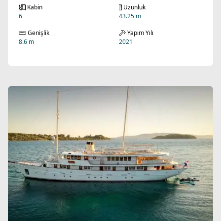
Kabin
Uzunluk
6
43.25 m
Genişlik
Yapım Yılı
8.6 m
2021