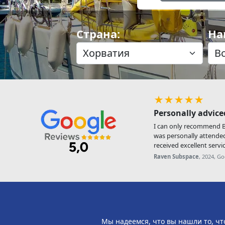
Страна:
На
★★★★★
Personally advice
I can only recommend Be
was personally attende
received excellent servic
Raven Subspace
, 2024, G
Мы надеемся, что вы нашли то, чт