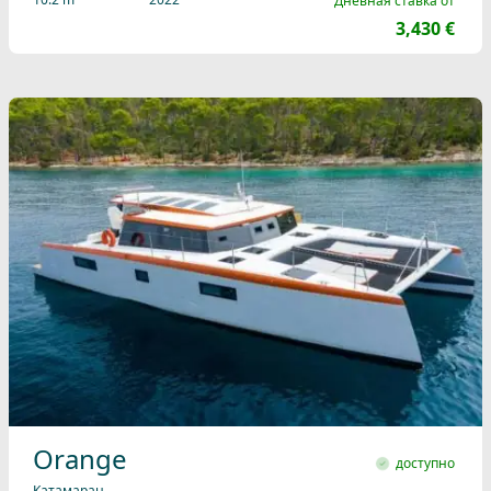
Дневная ставка от
3,430 €
Orange
доступно
Катамаран