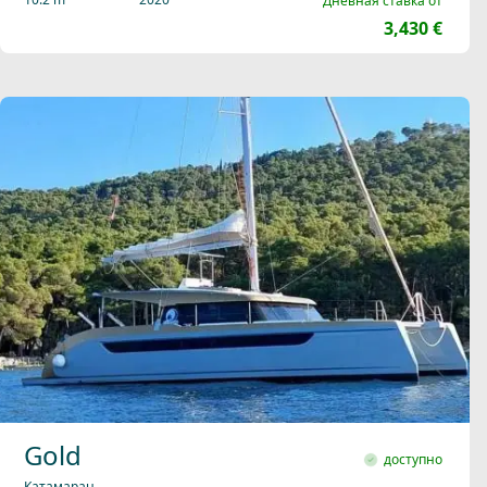
Дневная ставка от
3,430 €
Gold
доступно
Катамаран