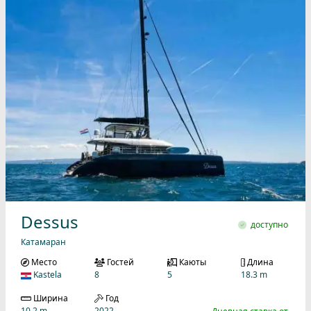
Dessus
доступно
Катамаран
Место
Гостей
Каюты
Длина
Kastela
8
5
18.3 m
Ширина
Год
10.2 m
2022