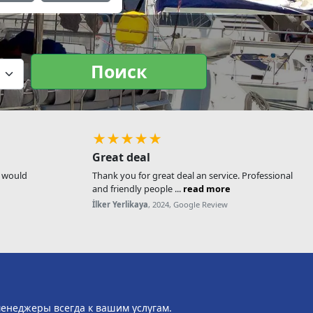
Поиск
★★★★★
Great deal
, would
Thank you for great deal an service. Professional
and friendly people ...
read more
İlker Yerlikaya
, 2024, Google Review
менеджеры всегда к вашим услугам.