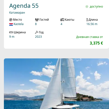
Agenda 55
доступно
Катамаран
Место
Гостей
Каюты
Длина
Kastela
8
4
16.56 m
Ширина
Год
9 m
2023
Дневная ставка от
3,375 €