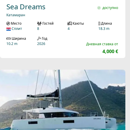
Sea Dreams
доступно
Катамаран
Место
Гостей
Каюты
Длина
Сплит
8
4
18.3 m
Ширина
Год
10.2 m
2026
Дневная ставка от
4,000 €