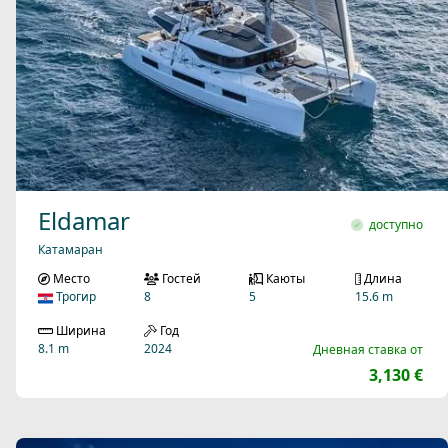
Eldamar
доступно
Катамаран
Место
Гостей
Каюты
Длина
Трогир
8
5
15.6 m
Ширина
Год
8.1 m
2024
Дневная ставка от
3,130 €