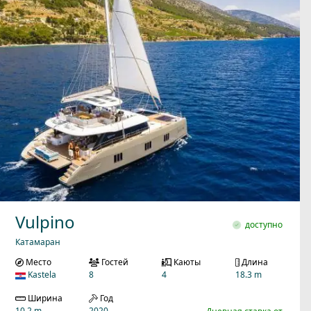
Vulpino
доступно
Катамаран
Место
Гостей
Каюты
Длина
Kastela
8
4
18.3 m
Ширина
Год
10.2 m
2020