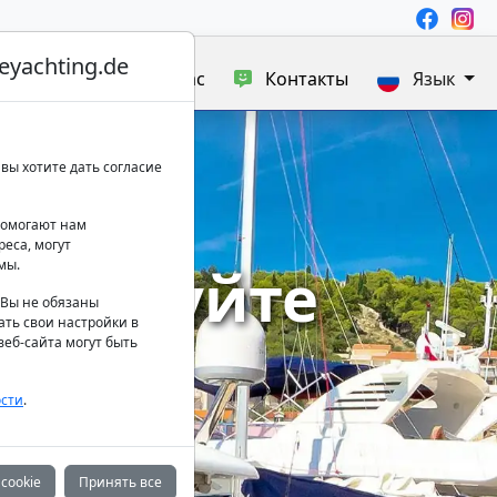
yachting.de
а яхт
Блог
О нас
Контакты
Язык
вы хотите дать согласие
 помогают нам
еса, могут
сследуйте
мы.
. Вы не обязаны
ать свои настройки в
оре
еб-сайта могут быть
сти
.
cookie
Принять все