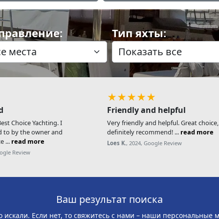
правление:
Тип яхты:
★★★★★
d
Friendly and helpful
st Choice Yachting. I
Very friendly and helpful. Great choice
d to by the owner and
definitely recommend! ...
read more
e ...
read more
Loes K.
, 2024, Google Review
oogle Review
Ваш результат поиска
о искали. Если нет, то свяжитесь с нами – наши персональные 