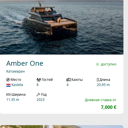
Amber One
доступно
Катамаран
Место
Гостей
Каюты
Длина
Kastela
8
4
20.95 m
Ширина
Год
11.35 m
2023
Дневная ставка от
7,000 €