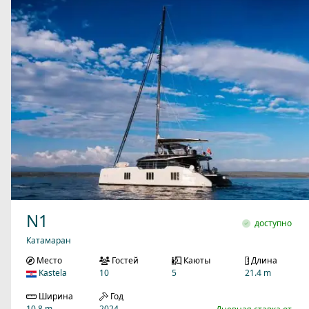
N1
доступно
Катамаран
Место
Гостей
Каюты
Длина
Kastela
10
5
21.4 m
Ширина
Год
10.8 m
2024