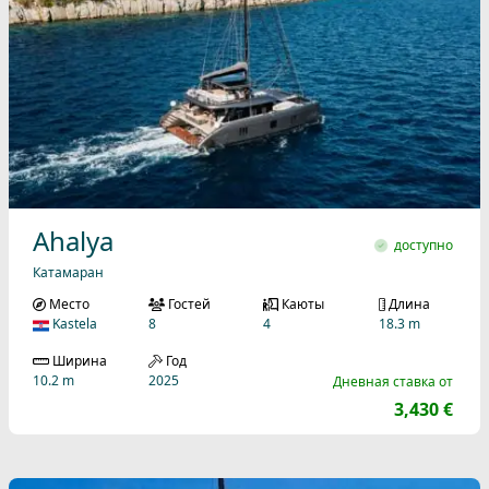
Ahalya
доступно
Катамаран
Место
Гостей
Каюты
Длина
Kastela
8
4
18.3 m
Ширина
Год
10.2 m
2025
Дневная ставка от
3,430 €