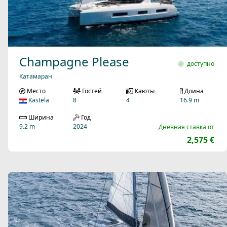
Champagne Please
доступно
Катамаран
Место
Гостей
Каюты
Длина
Kastela
8
4
16.9 m
Ширина
Год
9.2 m
2024
Дневная ставка от
2,575 €