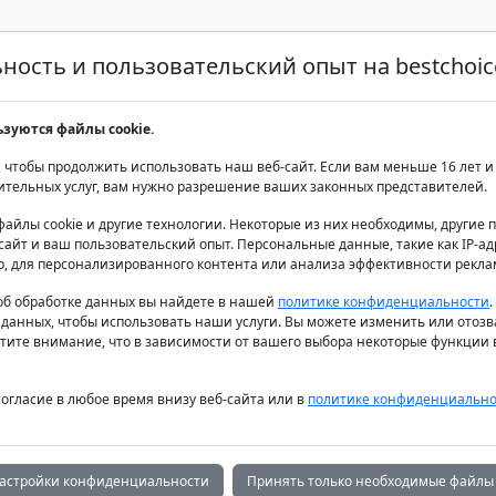
ость и пользовательский опыт на bestchoice
Аренда яхт класса люкс
Аренда яхт
Продаж
ьзуются файлы cookie.
 чтобы продолжить использовать наш веб-сайт. Если вам меньше 16 лет и 
ительных услуг, вам нужно разрешение ваших законных представителей.
файлы cookie и другие технологии. Некоторые из них необходимы, другие
айт и ваш пользовательский опыт. Персональные данные, такие как IP-адр
н Хорватия – И
р, для персонализированного контента или анализа эффективности рекла
б обработке данных вы найдете в нашей
политике конфиденциальности
 данных, чтобы использовать наши услуги. Вы можете изменить или отозв
риатическое М
тите внимание, что в зависимости от вашего выбора некоторые функции в
согласие в любое время внизу веб-сайта или в
политике конфиденциально
астройки конфиденциальности
Принять только необходимые файлы 