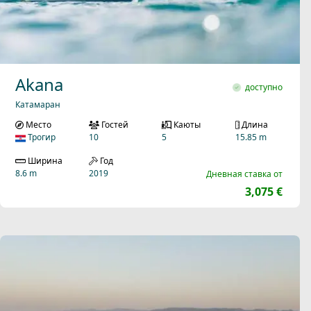
Akana
доступно
Катамаран
Место
Гостей
Каюты
Длина
Трогир
10
5
15.85 m
Ширина
Год
8.6 m
2019
Дневная ставка от
3,075 €