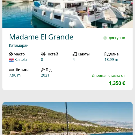
Madame El Grande
доступно
Катамаран
Место
Гостей
Каюты
Длина
Kastela
8
4
13.99 m
Ширина
Год
7.96 m
2021
Дневная ставка от
1,350 €