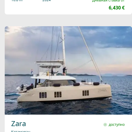
Дневная ставка от
6,430 €
Zara
доступно
Катамаран