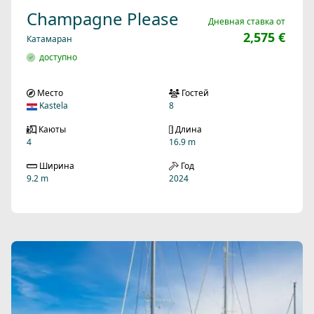
Champagne Please
Дневная ставка от
2,575 €
Катамаран
доступно
Место
Гостей
Kastela
8
Каюты
Длина
4
16.9 m
Ширина
Год
9.2 m
2024