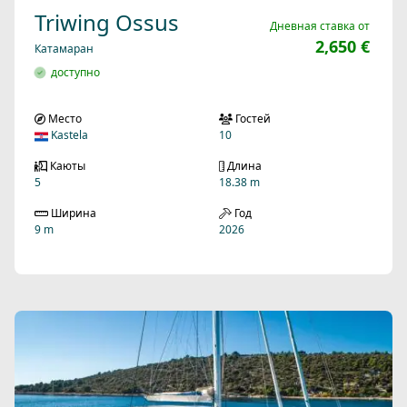
Triwing Ossus
Дневная ставка от
2,650 €
Катамаран
доступно
Место
Гостей
Kastela
10
Каюты
Длина
5
18.38 m
Ширина
Год
9 m
2026