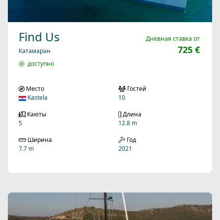
Find Us
Дневная ставка от
725 €
Катамаран
доступно
Место
Гостей
Kastela
10
Каюты
Длина
5
12.8 m
Ширина
Год
7.7 m
2021