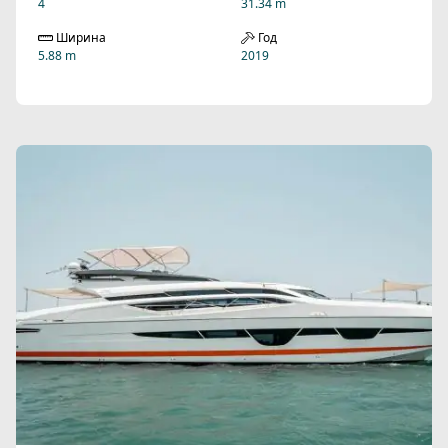
4
31.34 m
Ширина
Год
5.88 m
2019