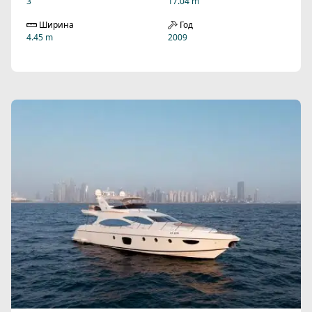
3
17.04 m
Ширина
Год
4.45 m
2009