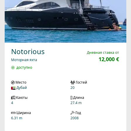
Notorious
Дневная ставка от
12,000 €
Моторная яхта
доступно
Место
Гостей
Дубай
20
Каюты
Длина
4
27.4 m
Ширина
Год
6.31 m
2008