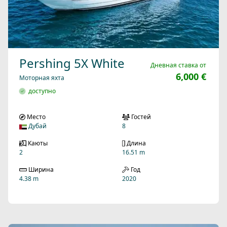
Pershing 5X White
Дневная ставка от
6,000 €
Моторная яхта
доступно
Место
Гостей
Дубай
8
Каюты
Длина
2
16.51 m
Ширина
Год
4.38 m
2020