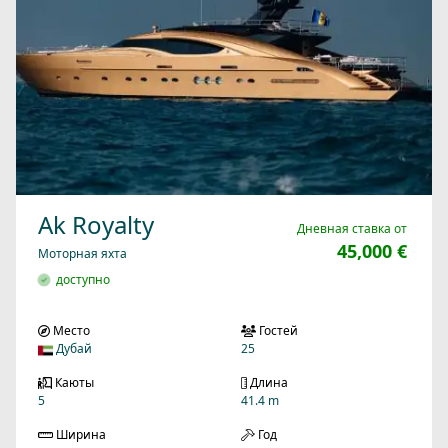
Ak Royalty
Дневная ставка от
45,000 €
Моторная яхта
доступно
Место
Гостей
Дубай
25
Каюты
Длина
5
41.4 m
Ширина
Год