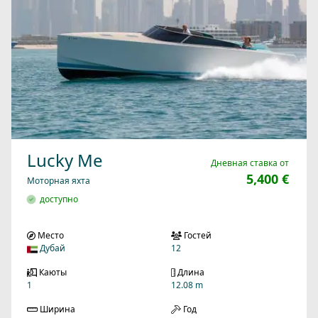
Lucky Me
Дневная ставка от
5,400 €
Моторная яхта
доступно
Место
Гостей
Дубай
12
Каюты
Длина
1
12.08 m
Ширина
Год