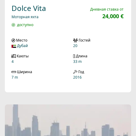
Dolce Vita
Дневная ставка от
24,000 €
Моторная яхта
доступно
Место
Гостей
Дубай
20
Каюты
Длина
4
33 m
Ширина
Год
7 m
2016