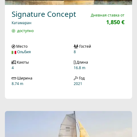
Signature Concept
Дневная ставка от
1,850 €
Катамаран
доступно
Место
Гостей
Ольбия
8
Каюты
Длина
4
16.8 m
Ширина
Год
8.74 m
2021