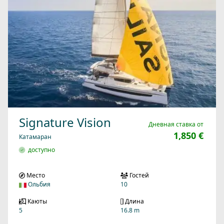
Signature Vision
Дневная ставка от
1,850 €
Катамаран
доступно
Место
Гостей
Ольбия
10
Каюты
Длина
5
16.8 m