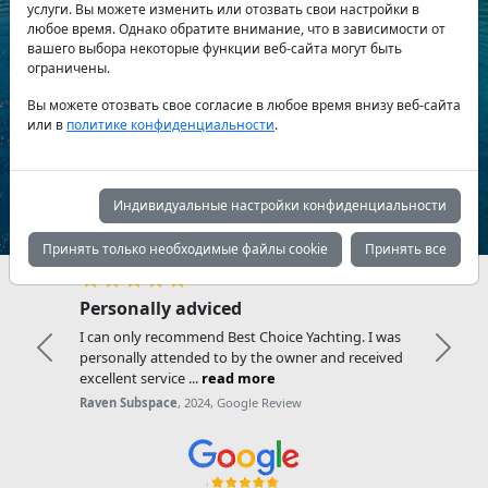
услуги. Вы можете изменить или отозвать свои настройки в
любое время. Однако обратите внимание, что в зависимости от
вашего выбора некоторые функции веб-сайта могут быть
Тип яхты:
ограничены.
Вы можете отозвать свое согласие в любое время внизу веб-сайта
или в
политике конфиденциальности
.
Поиск
Индивидуальные настройки конфиденциальности
Принять только необходимые файлы cookie
Принять все
★★★★★
d
Friendly and helpfu
st Choice Yachting. I was
Very friendly and helpful. 
Previous
Next
 by the owner and received
definitely recommend! ...
r
d more
Loes K.
, 2024, Google Review
oogle Review