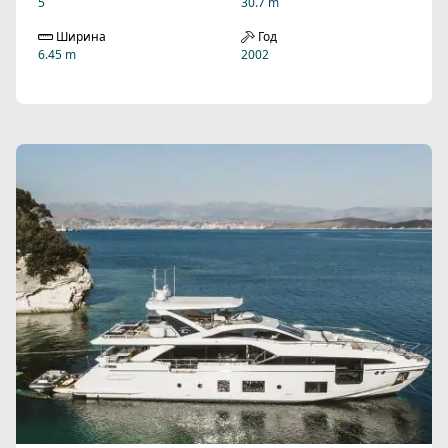
5
30.7 m
Ширина
Год
6.45 m
2002