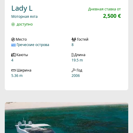
Lady L
Дневная ставка от
2,500 €
Моторная яхта
доступно
Место
Гостей
Греческие острова
8
Каюты
Длина
4
19.5 m
Ширина
Год
5.36 m
2006