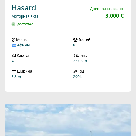
Hasard
Дневная ставка от
3,000 €
Моторная яхта
доступно
Место
Гостей
Афины
8
Каюты
Длина
4
22.03 m
Ширина
Год
5.6 m
2004