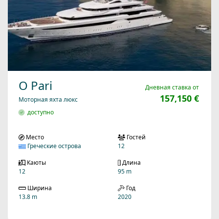
O Pari
Дневная ставка от
157,150 €
Моторная яхта люкс
доступно
Место
Гостей
Греческие острова
12
Каюты
Длина
12
95 m
Ширина
Год
13.8 m
2020