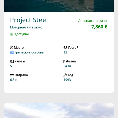
Project Steel
Дневная ставка от
7,860 €
Моторная яхта люкс
доступно
Место
Гостей
Греческие острова
12
Каюты
Длина
5
34 m
Ширина
Год
6.8 m
1993