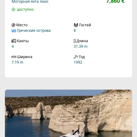
7,860 €
Моторная яхта люкс
доступно
Место
Гостей
Греческие острова
8
Каюты
Длина
4
31.39 m
Ширина
Год
7.19 m
1992