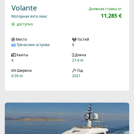
Volante
Дневная ставка от
11,285 €
Моторная яхта люкс
доступно
Место
Гостей
Греческие острова
8
Каюты
Длина
4
27.4 m
Ширина
Год
6.59 m
2021