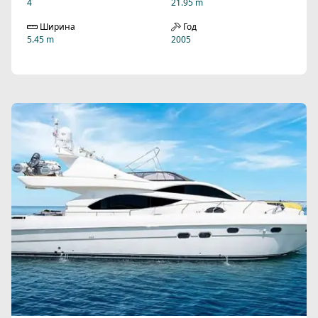
4
21.95 m
Ширина
Год
5.45 m
2005