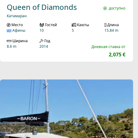
Queen of Diamonds
доступно
Катамаран
Место
Гостей
Каюты
Длина
Афины
10
5
15.84 m
Ширина
Год
8.6 m
2014
Дневная ставка от
2,075 €