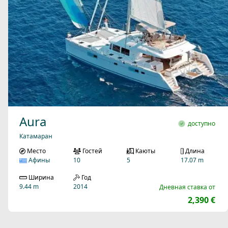
Aura
доступно
Катамаран
Место
Гостей
Каюты
Длина
Афины
10
5
17.07 m
Ширина
Год
9.44 m
2014
Дневная ставка от
2,390 €