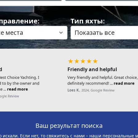
правление:
Тип яхты:
★★★★★
d
Friendly and helpful
st Choice Yachting. I
Very friendly and helpful. Great choice
d to by the owner and
definitely recommend! ...
read more
e ...
read more
Loes K.
, 2024, Google Review
oogle Review
Ваш результат поиска
о искали. Если нет, то свяжитесь с нами – наши персональные 