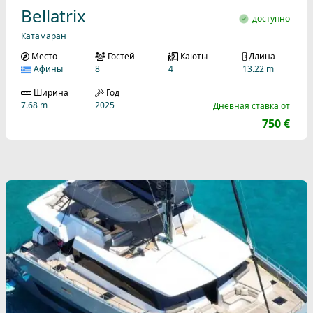
Bellatrix
доступно
Катамаран
Место
Гостей
Каюты
Длина
Афины
8
4
13.22 m
Ширина
Год
7.68 m
2025
Дневная ставка от
750 €