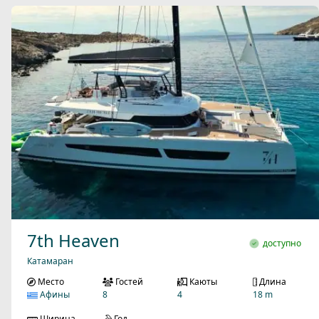
7th Heaven
доступно
Катамаран
Место
Гостей
Каюты
Длина
Афины
8
4
18 m
Ширина
Год