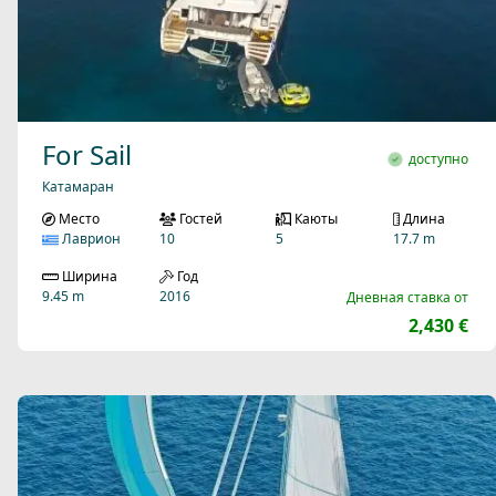
For Sail
доступно
Катамаран
Место
Гостей
Каюты
Длина
Лаврион
10
5
17.7 m
Ширина
Год
9.45 m
2016
Дневная ставка от
2,430 €