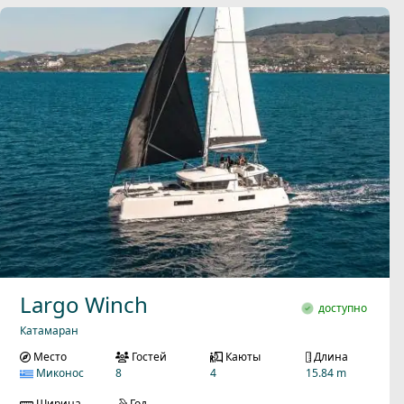
Largo Winch
доступно
Катамаран
Место
Гостей
Каюты
Длина
Миконос
8
4
15.84 m
Ширина
Год