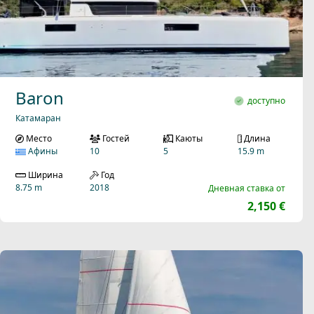
Baron
доступно
Катамаран
Место
Гостей
Каюты
Длина
Афины
10
5
15.9 m
Ширина
Год
8.75 m
2018
Дневная ставка от
2,150 €