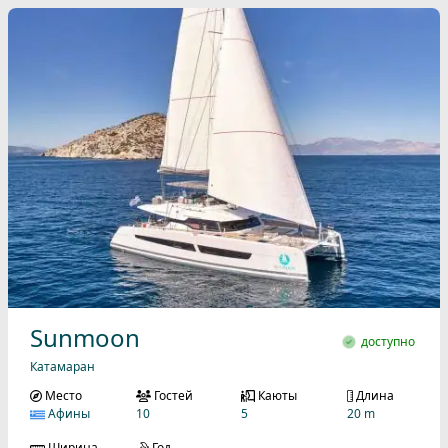
Sunmoon
доступно
Катамаран
Место
Гостей
Каюты
Длина
Афины
10
5
20 m
Ширина
Год