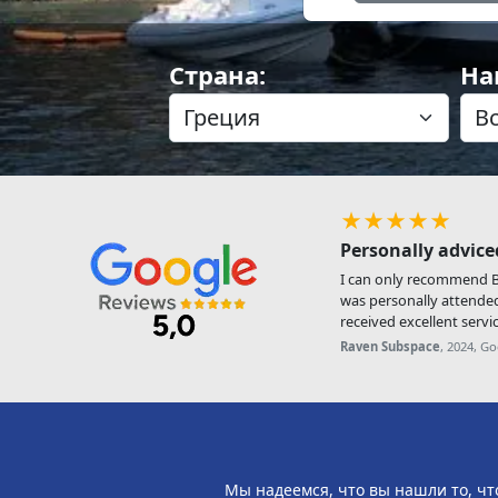
Страна:
На
★★★★★
Personally advice
I can only recommend Be
was personally attende
received excellent servic
Raven Subspace
, 2024, G
Мы надеемся, что вы нашли то, чт