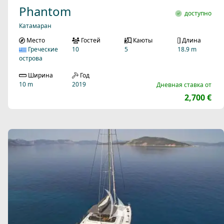
Phantom
доступно
Катамаран
Место
Гостей
Каюты
Длина
Греческие
10
5
18.9 m
острова
Ширина
Год
10 m
2019
Дневная ставка от
2,700 €