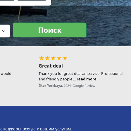
Поиск
★★★★★
Great deal
, would
Thank you for great deal an service. Professional
and friendly people ...
read more
İlker Yerlikaya
, 2024, Google Review
менеджеры всегда к вашим услугам.