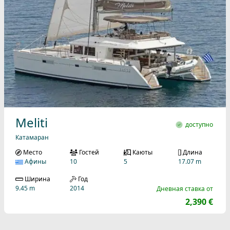
Meliti
доступно
Катамаран
Место
Гостей
Каюты
Длина
Афины
10
5
17.07 m
Ширина
Год
9.45 m
2014
Дневная ставка от
2,390 €