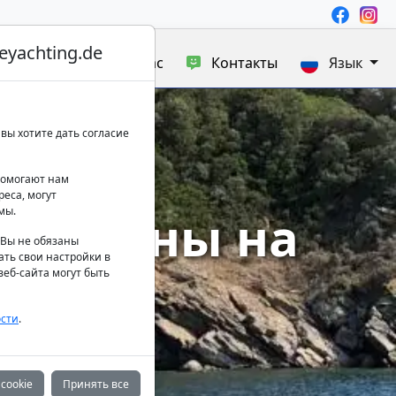
yachting.de
а яхт
Блог
О нас
Контакты
Язык
вы хотите дать согласие
 помогают нам
еса, могут
амараны на
мы.
. Вы не обязаны
ать свои настройки в
вах
еб-сайта могут быть
сти
.
cookie
Принять все