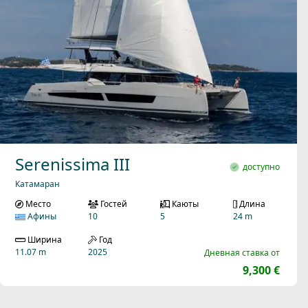
Serenissima III
доступно
Катамаран
Место
Гостей
Каюты
Длина
Афины
10
5
24 m
Ширина
Год
11.07 m
2025
Дневная ставка от
9,300 €