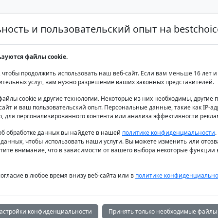
ость и пользовательский опыт на bestchoice
Аренда яхт класса люкс
Аренда яхт
Продаж
ьзуются файлы cookie.
 чтобы продолжить использовать наш веб-сайт. Если вам меньше 16 лет и 
ительных услуг, вам нужно разрешение ваших законных представителей.
файлы cookie и другие технологии. Некоторые из них необходимы, другие
айт и ваш пользовательский опыт. Персональные данные, такие как IP-адр
ные яхты и кат
р, для персонализированного контента или анализа эффективности рекла
б обработке данных вы найдете в нашей
политике конфиденциальности
 данных, чтобы использовать наши услуги. Вы можете изменить или отозв
еческих остро
тите внимание, что в зависимости от вашего выбора некоторые функции в
согласие в любое время внизу веб-сайта или в
политике конфиденциально
астройки конфиденциальности
Принять только необходимые файлы 