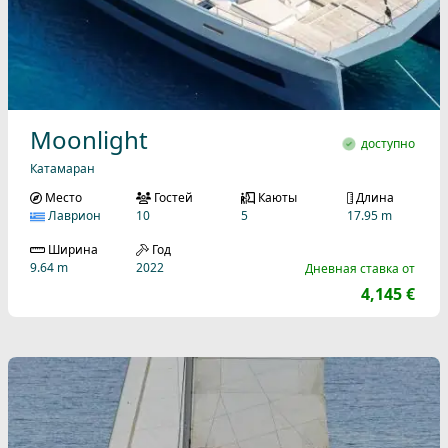
Moonlight
доступно
Катамаран
Место
Гостей
Каюты
Длина
Лаврион
10
5
17.95 m
Ширина
Год
9.64 m
2022
Дневная ставка от
4,145 €