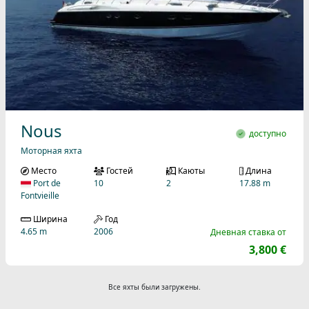
Nous
доступно
Моторная яхта
Место
Гостей
Каюты
Длина
Port de
10
2
17.88 m
Fontvieille
Ширина
Год
4.65 m
2006
Дневная ставка от
3,800 €
Все яхты были загружены.