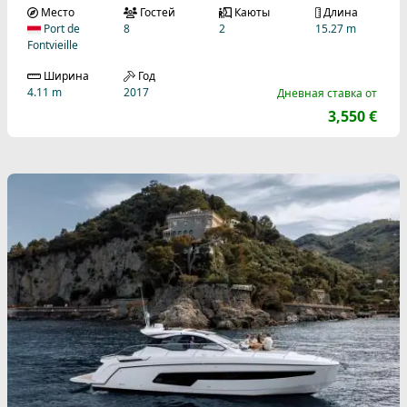
Место
Гостей
Каюты
Длина
Port de
8
2
15.27 m
Fontvieille
Ширина
Год
4.11 m
2017
Дневная ставка от
3,550 €