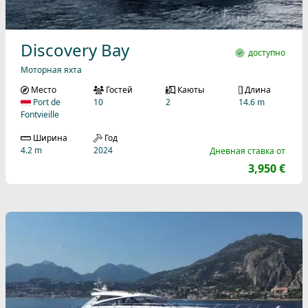
Discovery Bay
доступно
Моторная яхта
Место
Гостей
Каюты
Длина
Port de
10
2
14.6 m
Fontvieille
Ширина
Год
4.2 m
2024
Дневная ставка от
3,950 €