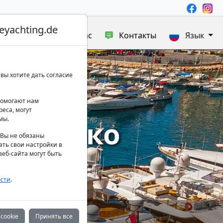
yachting.de
а яхт
Блог
О нас
Контакты
Язык
вы хотите дать согласие
 помогают нам
еса, могут
в Монако
мы.
. Вы не обязаны
ать свои настройки в
еб-сайта могут быть
сти
.
cookie
Принять все