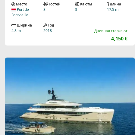
Место
Гостей
Каюты
Длина
Port de
8
3
17.5 m
Fontvieille
Ширина
Год
4.8 m
2018
Дневная ставка от
4,150 €