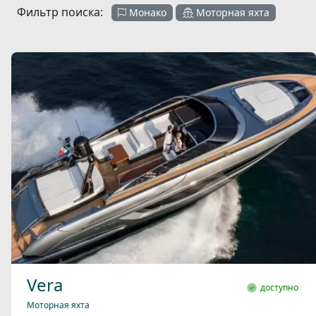
Фильтр поиска:
Монако
Моторная яхта
Vera
доступно
Моторная яхта