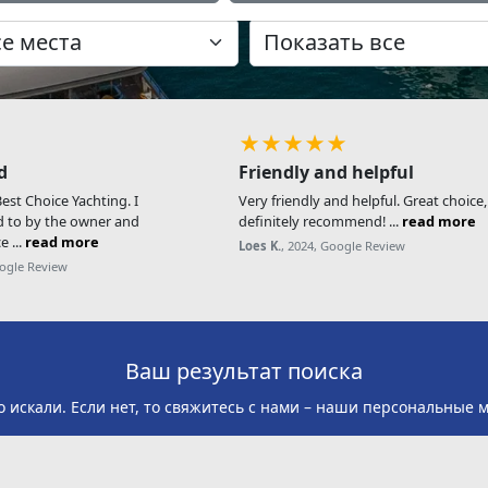
★★★★★
d
Friendly and helpful
st Choice Yachting. I
Very friendly and helpful. Great choice
d to by the owner and
definitely recommend! ...
read more
e ...
read more
Loes K.
, 2024, Google Review
oogle Review
Ваш результат поиска
о искали. Если нет, то свяжитесь с нами – наши персональные 