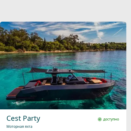
Cest Party
доступно
Моторная яхта