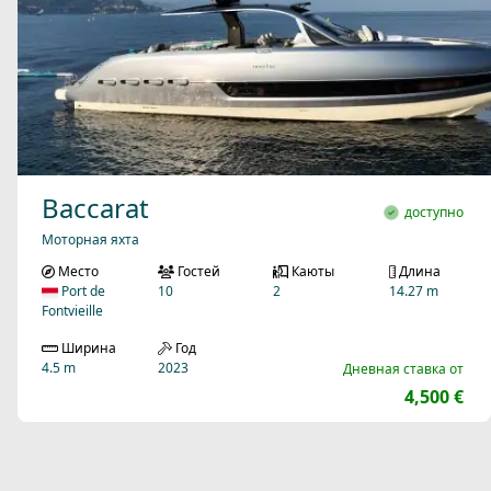
Baccarat
доступно
Моторная яхта
Место
Гостей
Каюты
Длина
Port de
10
2
14.27 m
Fontvieille
Ширина
Год
4.5 m
2023
Дневная ставка от
4,500 €