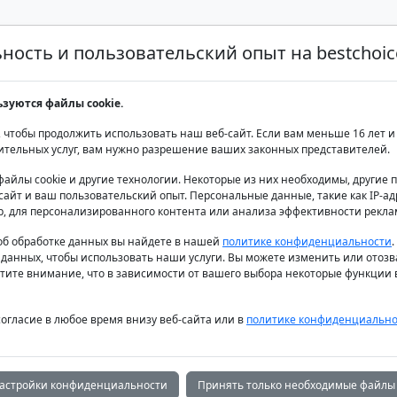
ость и пользовательский опыт на bestchoice
Аренда яхт класса люкс
Аренда яхт
Продаж
ьзуются файлы cookie.
 чтобы продолжить использовать наш веб-сайт. Если вам меньше 16 лет и 
ительных услуг, вам нужно разрешение ваших законных представителей.
файлы cookie и другие технологии. Некоторые из них необходимы, другие
айт и ваш пользовательский опыт. Персональные данные, такие как IP-адр
моторных яхт 
р, для персонализированного контента или анализа эффективности рекла
б обработке данных вы найдете в нашей
политике конфиденциальности
 данных, чтобы использовать наши услуги. Вы можете изменить или отозв
тите внимание, что в зависимости от вашего выбора некоторые функции в
согласие в любое время внизу веб-сайта или в
политике конфиденциально
астройки конфиденциальности
Принять только необходимые файлы 
правление:
Тип яхты: