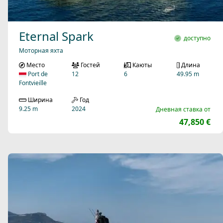
Eternal Spark
доступно
Моторная яхта
Место
Гостей
Каюты
Длина
Port de
12
6
49.95 m
Fontvieille
Ширина
Год
9.25 m
2024
Дневная ставка от
47,850 €