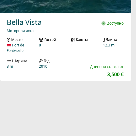
Bella Vista
доступно
Моторная яхта
Место
Гостей
Каюты
Длина
Port de
8
1
12.3 m
Fontvieille
Ширина
Год
3 m
2010
Дневная ставка от
3,500 €