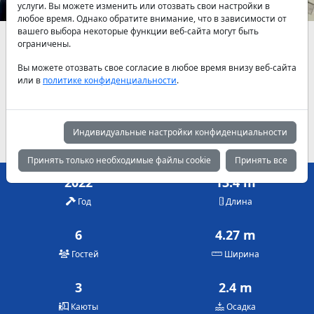
услуги. Вы можете изменить или отозвать свои настройки в
любое время. Однако обратите внимание, что в зависимости от
вашего выбора некоторые функции веб-сайта могут быть
Наличие и актуальные цены по договоренности
ограничены.
Вы можете отозвать свое согласие в любое время внизу веб-сайта
Май
Июнь
Июль
или в
политике конфиденциальности
.
750 €
825 €
900 €
Август
Сентябрь
Октябрь
900 €
800 €
650 €
Индивидуальные настройки конфиденциальности
Принять только необходимые файлы cookie
Принять все
2022
13.4 m
Год
Длина
6
4.27 m
Гостей
Ширина
3
2.4 m
Каюты
Осадка