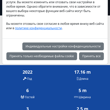
услуги. Вы можете изменить или отозвать свои настройки в
любое время. Однако обратите внимание, что в зависимости от
вашего выбора некоторые функции веб-сайта могут быть
ограничены.
Наличие и актуальные цены по договоренности
Вы можете отозвать свое согласие в любое время внизу веб-сайта
или в
политике конфиденциальности
.
Май
Июнь
Июль
1,700 €
1,875 €
2,130 €
Индивидуальные настройки конфиденциальности
Август
Сентябрь
Октябрь
2,130 €
1,875 €
1,700 €
Принять только необходимые файлы cookie
Принять все
2022
17.16 m
Год
Длина
6
5 m
Гостей
Ширина
3
2.5 m