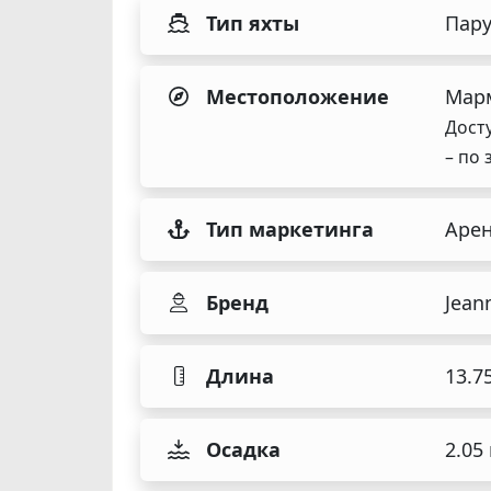
Тип яхты
Пару
Местоположение
Марм
Дост
– по 
Тип маркетинга
Аре
Бренд
Jean
Длина
13.7
Осадка
2.05