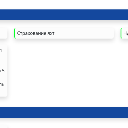
Страхование яхт
Н
л
 5
ль