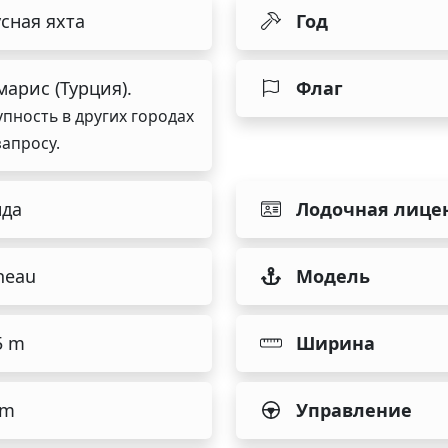
сная яхта
Год
арис (Турция).
Флаг
упность в других городах
запросу.
нда
Лодочная лице
neau
Модель
5 m
Ширина
 m
Управление