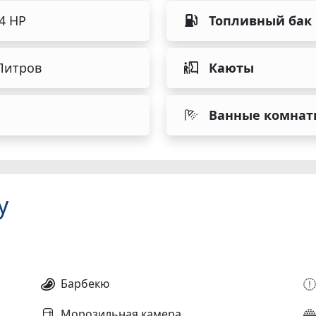
54 HP
Топливный бак
Литров
Каюты
Ванные комнат
у
Барбекю
Морозильная камера