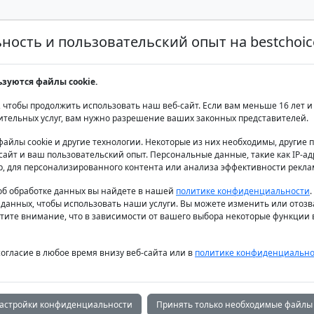
ость и пользовательский опыт на bestchoice
Аренда яхт класса люкс
Аренда яхт
Продаж
ьзуются файлы cookie.
арис
 чтобы продолжить использовать наш веб-сайт. Если вам меньше 16 лет и 
ительных услуг, вам нужно разрешение ваших законных представителей.
файлы cookie и другие технологии. Некоторые из них необходимы, другие
айт и ваш пользовательский опыт. Персональные данные, такие как IP-адр
р, для персонализированного контента или анализа эффективности рекла
б обработке данных вы найдете в нашей
политике конфиденциальности
 данных, чтобы использовать наши услуги. Вы можете изменить или отозв
тите внимание, что в зависимости от вашего выбора некоторые функции в
согласие в любое время внизу веб-сайта или в
политике конфиденциально
астройки конфиденциальности
Принять только необходимые файлы 