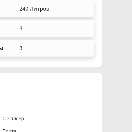
240 Литров
3
ы
3
CD-плеер
Плита