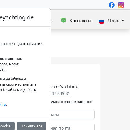
yachting.de
а яхт
Блог
О нас
Контакты
Язык
вы хотите дать согласие
 помогают нам
еса, могут
мы.
. Вы не обязаны
ать свои настройки в
Best Choice Yachting
еб-сайта могут быть
+49 152 537 849 81
Мы позаботимся о вашем запросе
сти
.
cookie
Принять все