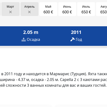
Март
Апрель
Май
Июнь
Июль
Авгу
600 €
600 €
650 €
650
2.05 m
2011
Осадка
Год
в 2011 году и находится в Мармарис (Турция). Яхта такж
ширина - 4.37 м, осадка - 2.05 м. Capella 2 с 3 каютами р
й сложности 3 ванных комнаты для вас и ваших гостей.