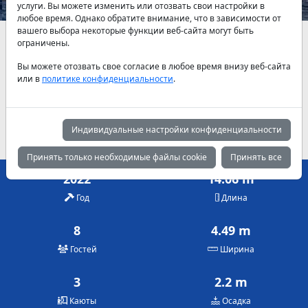
услуги. Вы можете изменить или отозвать свои настройки в
любое время. Однако обратите внимание, что в зависимости от
вашего выбора некоторые функции веб-сайта могут быть
Наличие и актуальные цены по договоренности
ограничены.
Вы можете отозвать свое согласие в любое время внизу веб-сайта
Май
Июнь
Июль
или в
политике конфиденциальности
.
670 €
725 €
725 €
Август
Сентябрь
Октябрь
750 €
750 €
670 €
Индивидуальные настройки конфиденциальности
Принять только необходимые файлы cookie
Принять все
2022
14.06 m
Год
Длина
8
4.49 m
Гостей
Ширина
3
2.2 m
Каюты
Осадка