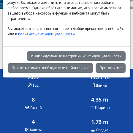
услуги. Вы можете изменить или отозвать свои настройки в
любое время. Однако обратите внимание, что в зависимости от
вашего выбора некоторые функции веб-сайта могут быть
Наличие и актуальные цены по договоренности
ограничены.
Вы можете отозвать свое согласие в любое время внизу веб-сайта
Май
Июнь
Июль
или в
политике конфиденциальности
.
750 €
750 €
650 €
Август
Сентябрь
Октябрь
650 €
860 €
720 €
Индивидуальные настройки конфиденциальности
Принять только необходимые файлы cookie
Принять все
2022
14.27 m
Год
Длина
8
4.35 m
Гостей
Ширина
4
1.73 m
Каюты
Осадка