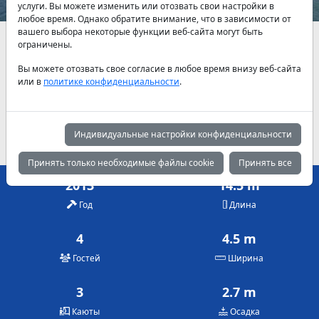
услуги. Вы можете изменить или отозвать свои настройки в
любое время. Однако обратите внимание, что в зависимости от
вашего выбора некоторые функции веб-сайта могут быть
Наличие и актуальные цены по договоренности
ограничены.
Вы можете отозвать свое согласие в любое время внизу веб-сайта
Май
Июнь
Июль
или в
политике конфиденциальности
.
585 €
650 €
700 €
Август
Сентябрь
Октябрь
700 €
700 €
585 €
Индивидуальные настройки конфиденциальности
Принять только необходимые файлы cookie
Принять все
2013
14.5 m
Год
Длина
4
4.5 m
Гостей
Ширина
3
2.7 m
Каюты
Осадка