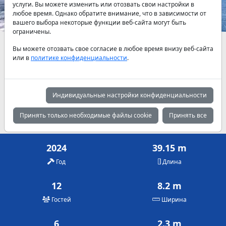
услуги. Вы можете изменить или отозвать свои настройки в
любое время. Однако обратите внимание, что в зависимости от
вашего выбора некоторые функции веб-сайта могут быть
ограничены.
Наличие и актуальные цены по договоренности
Вы можете отозвать свое согласие в любое время внизу веб-сайта
или в
политике конфиденциальности
.
Май
Июнь
Июль
10,725 €
11,145 €
12,145 €
Индивидуальные настройки конфиденциальности
Август
Сентябрь
Октябрь
12,145 €
11,145 €
10,725 €
Принять только необходимые файлы cookie
Принять все
2024
39.15 m
Год
Длина
12
8.2 m
Гостей
Ширина
6
2.3 m