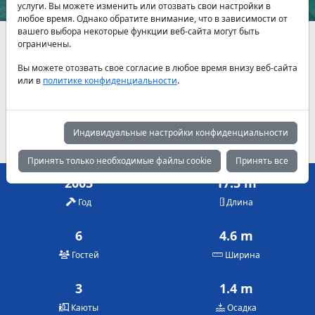
услуги. Вы можете изменить или отозвать свои настройки в
любое время. Однако обратите внимание, что в зависимости от
вашего выбора некоторые функции веб-сайта могут быть
Наличие и актуальные цены по договоренности
ограничены.
Вы можете отозвать свое согласие в любое время внизу веб-сайта
Май
Июнь
Июль
или в
политике конфиденциальности
.
960 €
1,080 €
1,200 €
Август
Сентябрь
Октябрь
1,200 €
1,080 €
960 €
Индивидуальные настройки конфиденциальности
Принять только необходимые файлы cookie
Принять все
2005
17.5 m
Год
Длина
6
4.6 m
Гостей
Ширина
3
1.4 m
Каюты
Осадка