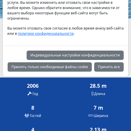
услуги. Вы можете изменить или отозвать свои настройки в
любое время. Однако обратите внимание, что в зависимости от
вашего выбора некоторые функции веб-сайта могут быть
ограничены.
Наличие и актуальные цены по договоренности
Вы можете отозвать свое согласие в любое время внизу веб-сайта
или в
политике конфиденциальности
.
Май
Июнь
Июль
9,000 €
10,800 €
11,725 €
Индивидуальные настройки конфиденциальности
Август
Сентябрь
Октябрь
11,725 €
10,800 €
9,000 €
Принять только необходимые файлы cookie
Принять все
2006
28.5 m
Год
Длина
8
7 m
Гостей
Ширина
4
2.13 m