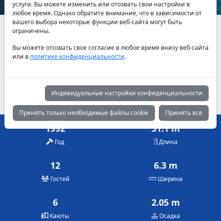
услуги. Вы можете изменить или отозвать свои настройки в
любое время. Однако обратите внимание, что в зависимости от
вашего выбора некоторые функции веб-сайта могут быть
Наличие и актуальные цены по договоренности
ограничены.
Вы можете отозвать свое согласие в любое время внизу веб-сайта
Май
Июнь
Июль
или в
политике конфиденциальности
.
4,200 €
4,200 €
4,850 €
Август
Сентябрь
Октябрь
4,850 €
4,850 €
4,200 €
Индивидуальные настройки конфиденциальности
Принять только необходимые файлы cookie
Принять все
1992
31.1 m
Год
Длина
12
6.3 m
Гостей
Ширина
6
2.05 m
Каюты
Осадка