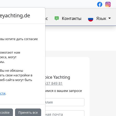
yachting.de
а яхт
Блог
О нас
Контакты
Язык
вы хотите дать согласие
 помогают нам
еса, могут
мы.
. Вы не обязаны
ать свои настройки в
Best Choice Yachting
еб-сайта могут быть
+49 152 537 849 81
Мы позаботимся о вашем запросе
сти
.
cookie
Принять все