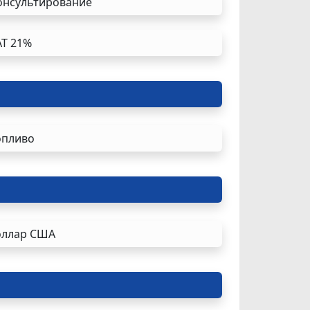
онсультирование
AT 21%
опливо
оллар США