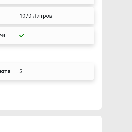
1070 Литров
ён
аюта
2