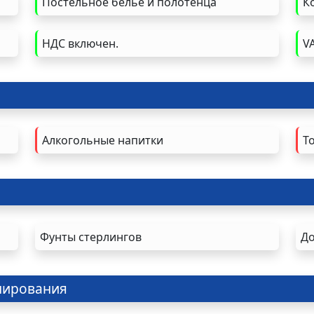
Постельное белье и полотенца
К
НДС включен.
V
Алкогольные напитки
Т
Фунты стерлингов
Д
нирования