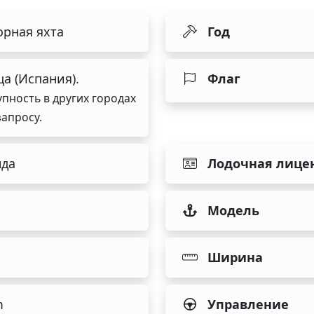
рная яхта
Год
а (Испания).
Флаг
упность в других городах
запросу.
нда
Лодочная лице
d
Модель
Ширина
m
Управление