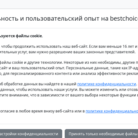
ость и пользовательский опыт на bestchoice
Аренда яхт класса люкс
Аренда яхт
Продаж
ьзуются файлы cookie.
бицы
 чтобы продолжить использовать наш веб-сайт. Если вам меньше 16 лет и 
ительных услуг, вам нужно разрешение ваших законных представителей.
файлы cookie и другие технологии. Некоторые из них необходимы, другие
айт и ваш пользовательский опыт. Персональные данные, такие как IP-адр
р, для персонализированного контента или анализа эффективности рекла
б обработке данных вы найдете в нашей
политике конфиденциальности
 данных, чтобы использовать наши услуги. Вы можете изменить или отозв
тите внимание, что в зависимости от вашего выбора некоторые функции в
согласие в любое время внизу веб-сайта или в
политике конфиденциально
астройки конфиденциальности
Принять только необходимые файлы 