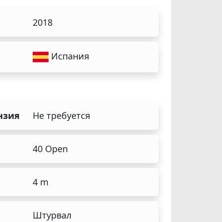
2018
Испания
нзия
Не требуется
40 Open
4 m
Штурвал