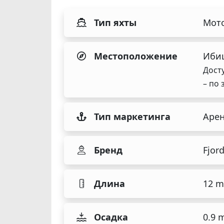
Тип яхты
Мото
Местоположение
Ибиц
Дост
– по 
Тип маркетинга
Аре
Бренд
Fjor
Длина
12 m
Осадка
0.9 