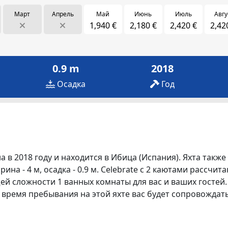
Март
Апрель
Май
Июнь
Июль
Авгу
1,940 €
2,180 €
2,420 €
2,42
0.9 m
2018
Осадка
Год
 в 2018 году и находится в Ибица (Испания). Яхта также
ина - 4 м, осадка - 0.9 м. Celebrate с 2 каютами рассчит
й сложности 1 ванных комнаты для вас и ваших гостей. 
Во время пребывания на этой яхте вас будет сопровожда