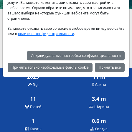
услуги. Вы можете изменить или отозвать свои настройки в
любое время. Однако обратите внимание, что в зависимости от
вашего выбора некоторые функции веб-сайта могут быть
Наличие и актуальные цены по договоренности
ограничены.
Вы можете отозвать свое согласие в любое время внизу веб-сайта
Май
Июнь
Июль
или в
политике конфиденциальности
.
1,200 €
1,500 €
1,800 €
Август
Сентябрь
Октябрь
1,800 €
1,500 €
1,200 €
Индивидуальные настройки конфиденциальности
Принять только необходимые файлы cookie
Принять все
2023
11 m
Год
Длина
11
3.4 m
Гостей
Ширина
1
0.6 m
Каюты
Осадка