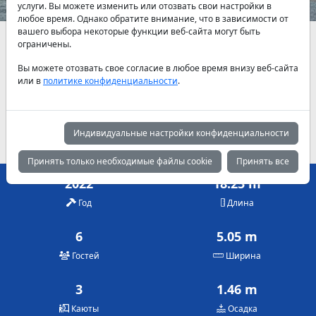
услуги. Вы можете изменить или отозвать свои настройки в
любое время. Однако обратите внимание, что в зависимости от
вашего выбора некоторые функции веб-сайта могут быть
Наличие и актуальные цены по договоренности
ограничены.
Вы можете отозвать свое согласие в любое время внизу веб-сайта
Май
Июнь
Июль
или в
политике конфиденциальности
.
3,425 €
3,925 €
4,200 €
Август
Сентябрь
Октябрь
4,200 €
3,925 €
3,425 €
Индивидуальные настройки конфиденциальности
Принять только необходимые файлы cookie
Принять все
2022
18.25 m
Год
Длина
6
5.05 m
Гостей
Ширина
3
1.46 m
Каюты
Осадка