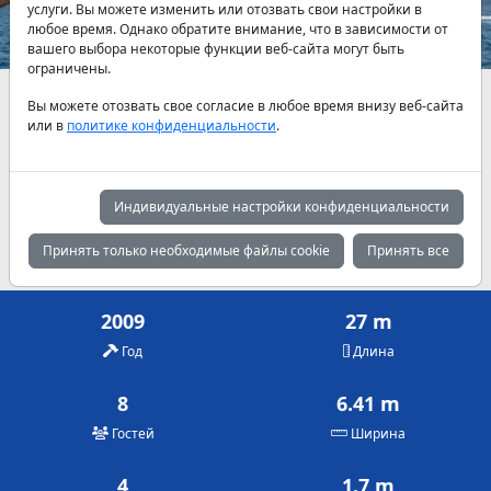
услуги. Вы можете изменить или отозвать свои настройки в
любое время. Однако обратите внимание, что в зависимости от
вашего выбора некоторые функции веб-сайта могут быть
ограничены.
Наличие и актуальные цены по договоренности
Вы можете отозвать свое согласие в любое время внизу веб-сайта
или в
политике конфиденциальности
.
Май
Июнь
Июль
4,750 €
4,750 €
5,450 €
Индивидуальные настройки конфиденциальности
Август
Сентябрь
Октябрь
5,450 €
4,750 €
4,750 €
Принять только необходимые файлы cookie
Принять все
2009
27 m
Год
Длина
8
6.41 m
Гостей
Ширина
4
1.7 m