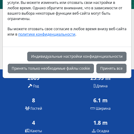
услуги. Вы можете изменить или отозвать свои настройки в
любое время. Однако обратите внимание, что в зависимости от
вашего выбора некоторые функции веб-сайта могут быть
Наличие и актуальные цены по договоренности
ограничены.
Вы можете отозвать свое согласие в любое время внизу веб-сайта
Май
Июнь
Июль
или в
политике конфиденциальности
.
5,575 €
5,575 €
7,000 €
Август
Сентябрь
Октябрь
7,000 €
5,575 €
5,575 €
Индивидуальные настройки конфиденциальности
Принять только необходимые файлы cookie
Принять все
2009
25.99 m
Год
Длина
8
6.1 m
Гостей
Ширина
4
1.8 m
Каюты
Осадка