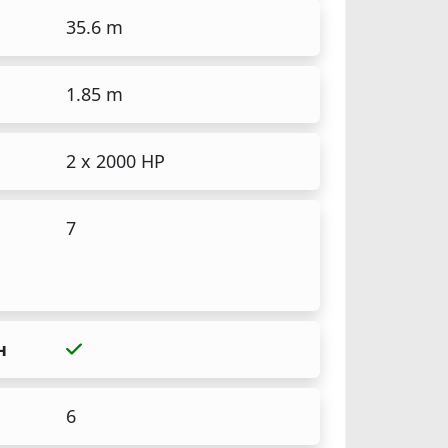
35.6 m
1.85 m
2 x 2000 HP
7
н
6