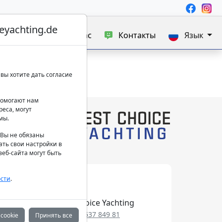
yachting.de
а яхт
Блог
О нас
Контакты
Язык
вы хотите дать согласие
 помогают нам
еса, могут
мы.
. Вы не обязаны
ать свои настройки в
еб-сайта могут быть
сти
.
Best Choice Yachting
+49 152 537 849 81
cookie
Принять все