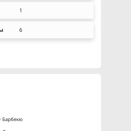
1
ы
6
Барбекю