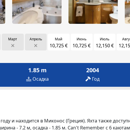
Март
Апрель
Май
Июнь
Июль
Авгу
10,725 €
10,725 €
12,150 €
12,15
1.85 m
2004
Осадка
Год
году и находится в Миконос (Греция). Яхта также доступ
ширина - 7.2 м, осадка - 1.85 м. Can't Remember с 6 кают