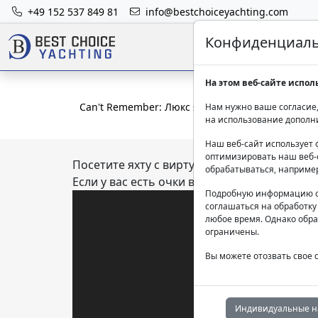
+49 152 537 849 81
info@bestchoiceyachting.com
Конфиденциальн
На этом веб-сайте испол
Can't Remember: Люкс яхта 36м на Миконосе
Нам нужно ваше согласие,
на использование дополн
Наш веб-сайт использует 
оптимизировать наш веб-с
Посетите яхту с виртуальным туром.
обрабатываться, наприме
Если у вас есть очки виртуальной реально
Подробную информацию о
соглашаться на обработку
любое время. Однако обра
ограничены.
Вы можете отозвать свое 
Индивидуальные н