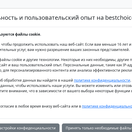
ость и пользовательский опыт на bestchoice
Аренда яхт класса люкс
Аренда яхт
Продаж
ьзуются файлы cookie.
 чтобы продолжить использовать наш веб-сайт. Если вам меньше 16 лет и 
ительных услуг, вам нужно разрешение ваших законных представителей.
файлы cookie и другие технологии. Некоторые из них необходимы, другие
айт и ваш пользовательский опыт. Персональные данные, такие как IP-адр
р, для персонализированного контента или анализа эффективности рекла
сти, мы рекомендуем ими воспользоваться.
б обработке данных вы найдете в нашей
политике конфиденциальности
 данных, чтобы использовать наши услуги. Вы можете изменить или отозв
тите внимание, что в зависимости от вашего выбора некоторые функции в
согласие в любое время внизу веб-сайта или в
политике конфиденциально
астройки конфиденциальности
Принять только необходимые файлы 