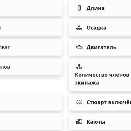
Длина
m
Осадка
рвал
Двигатель
злов
Количество членов
экипажа
Стюарт включё
Каюты