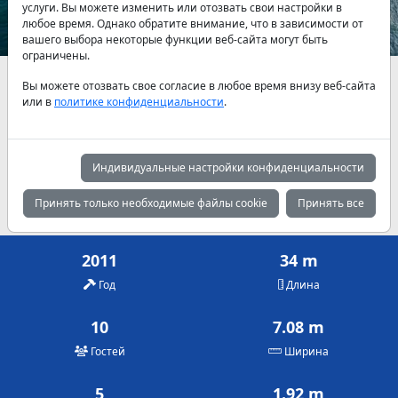
услуги. Вы можете изменить или отозвать свои настройки в
любое время. Однако обратите внимание, что в зависимости от
вашего выбора некоторые функции веб-сайта могут быть
ограничены.
Наличие и актуальные цены по договоренности
Вы можете отозвать свое согласие в любое время внизу веб-сайта
или в
политике конфиденциальности
.
Май
Июнь
Июль
12,145 €
13,575 €
14,145 €
Индивидуальные настройки конфиденциальности
Август
Сентябрь
Октябрь
14,145 €
13,575 €
12,145 €
Принять только необходимые файлы cookie
Принять все
2011
34 m
Год
Длина
10
7.08 m
Гостей
Ширина
5
1.92 m