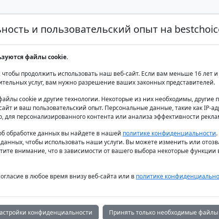
ость и пользовательский опыт на bestchoice
Аренда яхт класса люкс
Аренда яхт
Продаж
ьзуются файлы cookie.
 чтобы продолжить использовать наш веб-сайт. Если вам меньше 16 лет и 
ительных услуг, вам нужно разрешение ваших законных представителей.
файлы cookie и другие технологии. Некоторые из них необходимы, другие
айт и ваш пользовательский опыт. Персональные данные, такие как IP-адр
р, для персонализированного контента или анализа эффективности рекла
б обработке данных вы найдете в нашей
политике конфиденциальности
 данных, чтобы использовать наши услуги. Вы можете изменить или отозв
тите внимание, что в зависимости от вашего выбора некоторые функции в
согласие в любое время внизу веб-сайта или в
политике конфиденциально
астройки конфиденциальности
Принять только необходимые файлы 