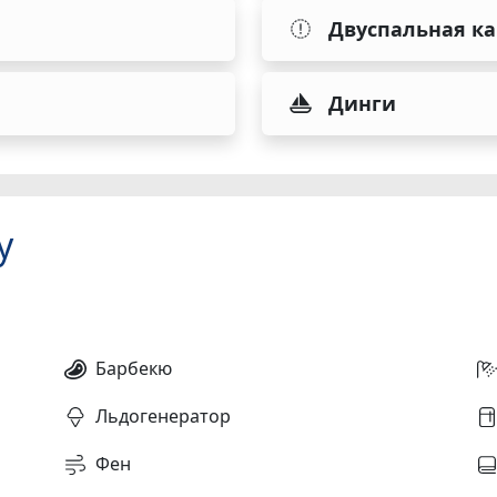
Двуспальная к
Динги
у
Барбекю
Льдогенератор
Фен