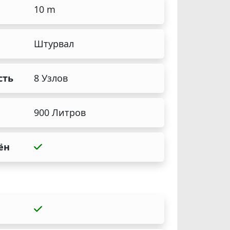
10 m
Штурвал
сть
8 Узлов
900 Литров
ён