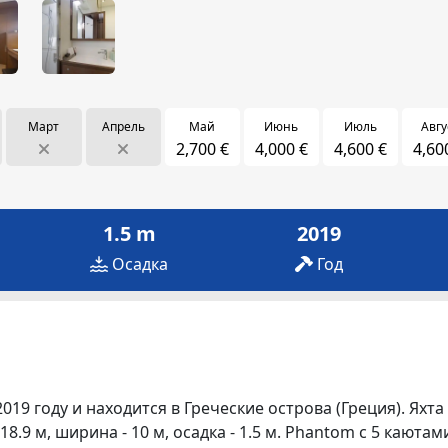
Март
Апрель
Май
Июнь
Июль
Авгу
2,700 €
4,000 €
4,600 €
4,60
1.5 m
2019
Осадка
Год
019 году и находится в Греческие острова (Греция). Яхта
8.9 м, ширина - 10 м, осадка - 1.5 м. Phantom с 5 каюта