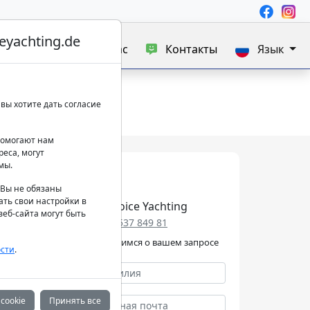
yachting.de
а яхт
Блог
О нас
Контакты
Язык
вы хотите дать согласие
 помогают нам
еса, могут
мы.
. Вы не обязаны
ать свои настройки в
Best Choice Yachting
еб-сайта могут быть
+49 152 537 849 81
Мы позаботимся о вашем запросе
сти
.
cookie
Принять все