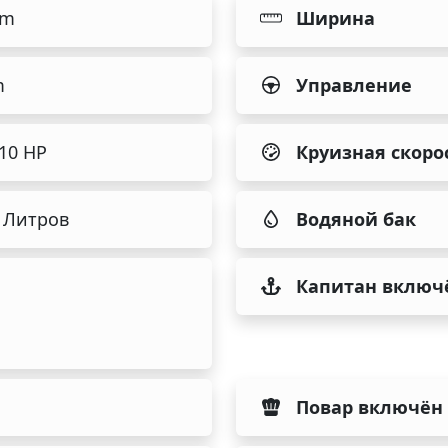
 m
Ширина
m
Управление
110 HP
Круизная скоро
 Литров
Водяной бак
Капитан включ
Повар включён